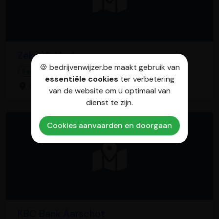
Zeker & Vast
🍪 bedrijvenwijzer.be maakt gebruik van
Bank
Verzekeringsmakelaar
essentiële cookies
ter verbetering
Oostendsebaan 8, 8470 Gistel
van de website om u optimaal van
dienst te zijn.
Cookies aanvaarden en doorgaan
KBC Bank Aarschot