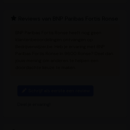
c
n
a
s
s
a
p
e
k
t
s
s
i
y
b
e
s
e
a
l
L
o
d
A
n
g
i
Reviews van BNP Paribas Fortis Ronse
o
I
p
g
e
n
k
n
p
e
k
r
BNP Paribas Fortis Ronse heeft nog geen
klantenbeoordelingen ontvangen op
Bedrijvenwijzer.be. Heb je ervaring met BNP
Paribas Fortis Ronse in 9600 Ronse? Deel dan
jouw mening om anderen te helpen een
doordachte keuze te maken.
Schrijf als eerste een review
Deel je ervaring!