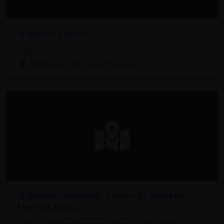
Argenta Leuven
Bank
Tiensevest 188, 3000 Leuven
Argenta Herentals Bovenrij- Isabelle
Hannes bvba
Bank
Verzekeringsagentschap
Kredietadvies