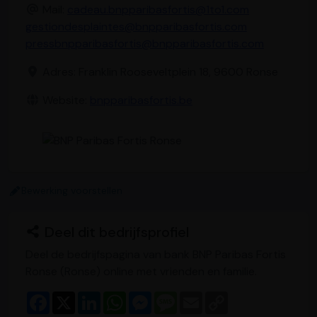
Mail:
cadeau.bnpparibasfortis@1to1.com
gestiondesplaintes@bnpparibasfortis.com
pressbnpparibasfortis@bnpparibasfortis.com
Adres: Franklin Rooseveltplein 18, 9600 Ronse
Website:
bnpparibasfortis.be
Bewerking voorstellen
Deel dit bedrijfsprofiel
Deel de bedrijfspagina van bank BNP Paribas Fortis
Ronse (Ronse) online met vrienden en familie.
F
X
L
W
M
M
E
C
a
i
h
e
e
m
o