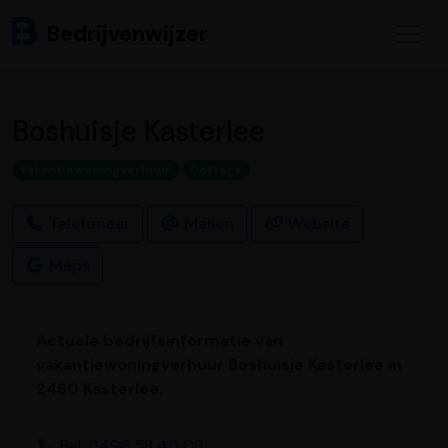
Bedrijvenwijzer
Boshuisje Kasterlee
Vakantiewoningverhuur
Cottage
Telefoneer
Mailen
Website
Maps
Actuele bedrijfsinformatie van
vakantiewoningverhuur Boshuisje Kasterlee in
2460 Kasterlee.
Bel:
0496 58 40 09