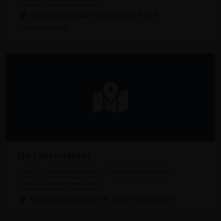
Rookvrije vakantiewoning
Lombardsijdelaan 153/bus152, 8434
Lombardsijde
De Lanterfanter
Cafe
Bed & Breakfast
Belgisch restaurant
Vakantiewoningverhuur
Ramskapellestraat 66, 8620 Nieuwpoort