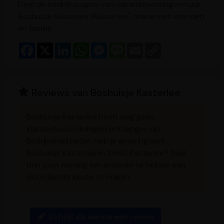
Deel de bedrijfspagina van vakantiewoningverhuur
Boshuisje Kasterlee (Kasterlee) online met vrienden
en familie.
F
X
L
W
M
M
E
C
a
i
h
e
e
m
o
c
n
a
s
s
a
p
e
k
t
s
s
i
y
b
e
s
e
a
l
L
o
d
A
n
g
i
Reviews van Boshuisje Kasterlee
o
I
p
g
e
n
k
n
p
e
k
r
Boshuisje Kasterlee heeft nog geen
klantenbeoordelingen ontvangen op
Bedrijvenwijzer.be. Heb je ervaring met
Boshuisje Kasterlee in 2460 Kasterlee? Deel
dan jouw mening om anderen te helpen een
doordachte keuze te maken.
Schrijf als eerste een review