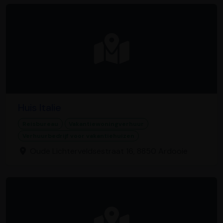
Huis Italie
Reisbureau
Vakantiewoningverhuur
Verhuurbedrijf voor vakantiehuizen
Oude Lichterveldsestraat 16, 8850 Ardooie