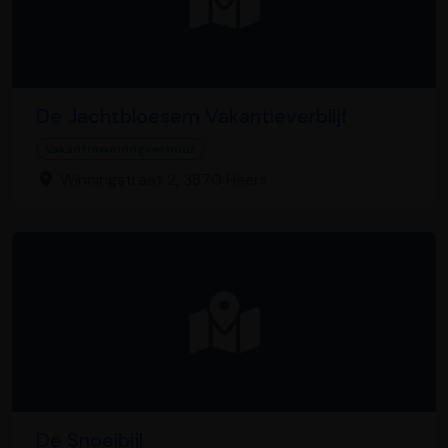
De Jachtbloesem Vakantieverblijf
Vakantiewoningverhuur
Winningstraat 2, 3870 Heers
De Snoeibijl