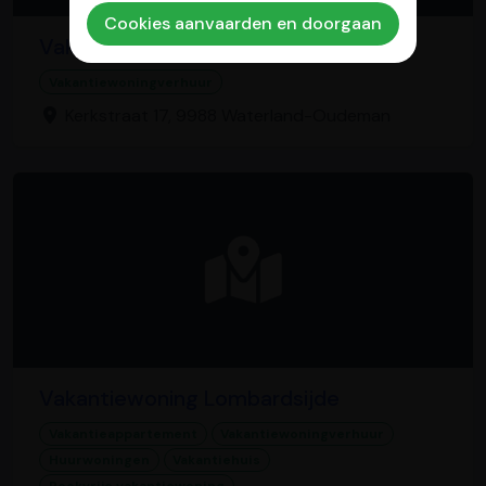
Cookies aanvaarden en doorgaan
Vakantiewoningen Tybeert
Vakantiewoningverhuur
Kerkstraat 17, 9988 Waterland-Oudeman
Vakantiewoning Lombardsijde
Vakantieappartement
Vakantiewoningverhuur
Huurwoningen
Vakantiehuis