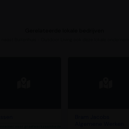
Gerelateerde lokale bedrijven
k naast Buitenhuis - Outdoor Living ook deze lokale onderne
lissen
Bram Jacobs
Algemene Werken
nnemer voor graafwerkzaamheden