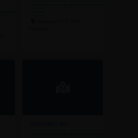
Aannemer voor graafwerkzaamheden
aamheden
Bouw
Heikesveld 70, 3910
Neerpelt
ol
VADYGRO BV.
Aannemer voor graafwerkzaamheden