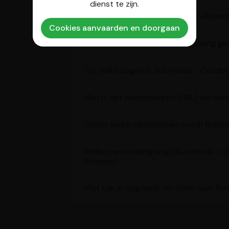
dienst te zijn.
Wat is het telefoonnummer van Buitenh
Cookies aanvaarden en doorgaan
Waar is Buitenhuis - Outdoor Living ge
Op welke dagen is Buitenhuis - Outdo
Wat is het websiteadres (URL) van Bui
Onder welke categorieën wordt Buiten
Welke beoordeling krijgt Buitenhuis - 
Reviews?
Wat kan je nog meer vertellen over Bui