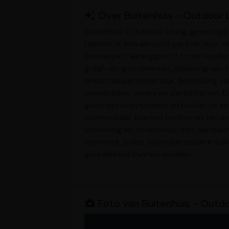
Over Buitenhuis - Outdoor L
Buitenhuis - Outdoor Living, gevestig
Damme, is een allround partner voor wi
ontwerpen, aanleggen of onderhouden. 
graaf- en grondwerken, plaatsing van h
landschapsarchitectuur, bestrating va
zwembaden, vijvers en sierfonteinen. D
gazonsproeisystemen en bieden ze ee
tuinmeubilair. Klanten profiteren van
uitvoering en onderhoud, met aandach
esthetiek zodat zowel particuliere tui
gerealiseerd kunnen worden.
Foto van Buitenhuis - Outdo