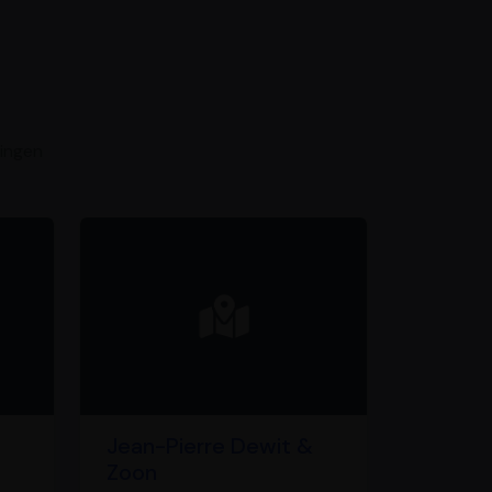
mingen
Jean-Pierre Dewit &
Zoon