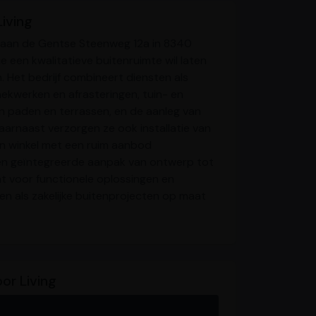
iving
d aan de Gentse Steenweg 12a in 8340
e een kwalitatieve buitenruimte wil laten
Het bedrijf combineert diensten als
ekwerken en afrasteringen, tuin- en
n paden en terrassen, en de aanleg van
aarnaast verzorgen ze ook installatie van
n winkel met een ruim aanbod
 een geïntegreerde aanpak van ontwerp tot
t voor functionele oplossingen en
nen als zakelijke buitenprojecten op maat
or Living