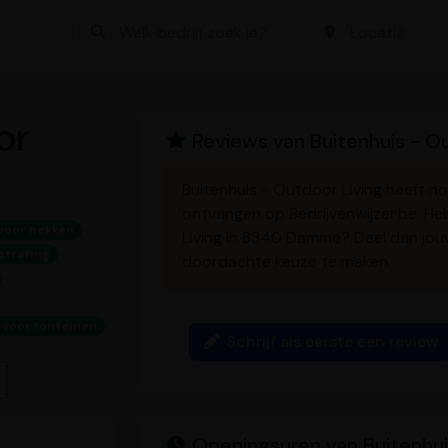
Bedrijf zoeken
Locatie
or
Reviews van Buitenhuis - Ou
Buitenhuis - Outdoor Living heeft 
ontvangen op Bedrijvenwijzer.be. He
voor hekken
Living in 8340 Damme? Deel dan jo
strating
doordachte keuze te maken.
voor fonteinen
Schrijf als eerste een review
Openingsuren van Buitenhui