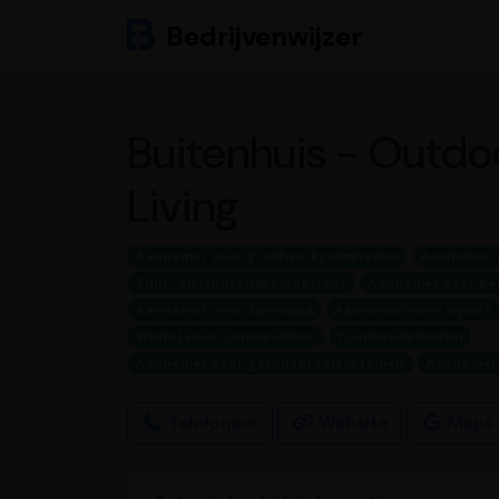
Bedrijvenwijzer
Buitenhuis - Outdo
Living
Aannemer voor graafwerkzaamheden
Aannemer 
Tuin- en landschapsarchitect
Aannemer voor be
Aannemer voor zwembad
Aannemer voor vijvers
Winkel voor tuinmeubilair
Tuinmeubelwinkel
Aannemer voor gazonsproeisystemen
Aannemer 
Telefoneer
Website
Maps