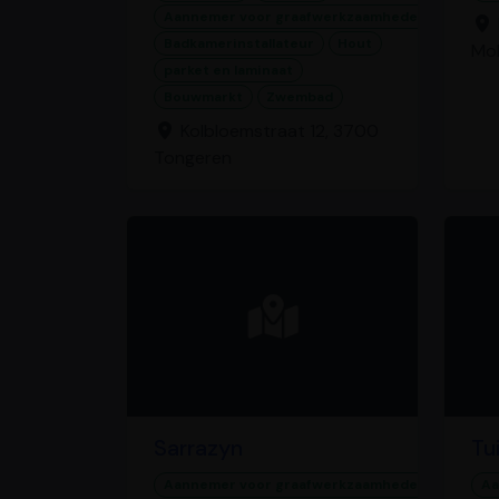
Aannemer voor graafwerkzaamheden
Badkamerinstallateur
Hout
Mo
parket en laminaat
Bouwmarkt
Zwembad
Kolbloemstraat 12, 3700
Tongeren
Sarrazyn
Tu
Aannemer voor graafwerkzaamheden
A