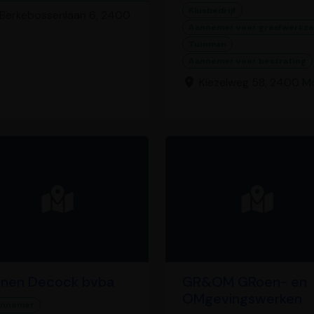
Klusbedrijf
Berkebossenlaan 6, 2400
Aannemer voor graafwerkz
l
Tuinman
Aannemer voor bestrating
Kiezelweg 58, 2400 M
inen Decock bvba
GR&OM GRoen- en
OMgevingswerken
annemer