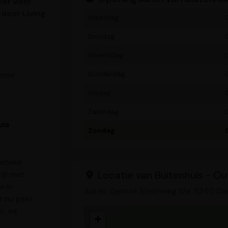
mer voor
door Living
Maandag
Dinsdag
Woensdag
amme
Donderdag
Vrijdag
Zaterdag
uis
Zondag
lebeke
Locatie van Buitenhuis - Ou
ijf met
w in
Adres: Gentse Steenweg 12a, 8340 D
t nu gaat
, wij
+