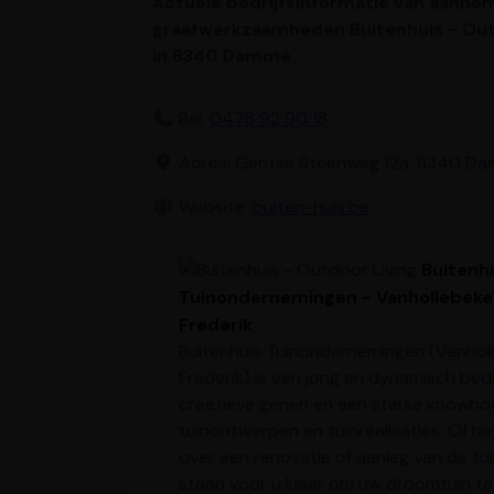
Actuele bedrijfsinformatie van aanne
graafwerkzaamheden Buitenhuis - Out
in 8340 Damme.
Bel:
0478 92 90 18
Adres: Gentse Steenweg 12a, 8340 D
Website:
buiten-huis.be
Buitenh
Tuinondernemingen - Vanhollebeke
Frederik
Buitenhuis Tuinondernemingen (Vanhol
Frederik) is een jong en dynamisch bedr
creatieve genen en een sterke knowho
tuinontwerpen en tuinrealisaties. Of he
over een renovatie of aanleg van de tuin
staan voor u klaar om uw droomtuin te