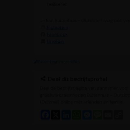
realiseren.
Je kan Buitenhuis - Outdoor Living ook vi
Instagram
Facebook
Linkedin
Bewerking voorstellen
Deel dit bedrijfsprofiel
Deel de bedrijfspagina van aannemer voor
graafwerkzaamheden Buitenhuis - Outdoor
(Damme) online met vrienden en familie.
F
X
L
W
M
M
E
C
a
i
h
e
e
m
o
c
n
a
s
s
a
p
e
k
t
s
s
i
y