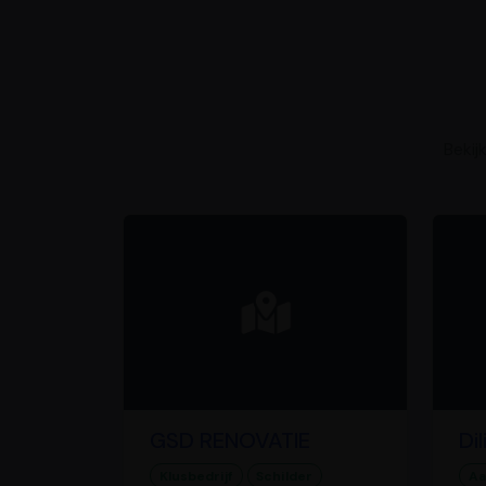
Bekij
GSD RENOVATIE
Di
Klusbedrijf
Schilder
Aa