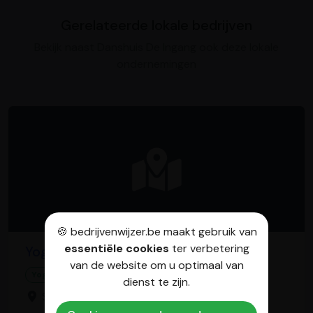
Gerelateerde lokale bedrijven
Bekijk naast Danshuis De Ingang ook deze lokale
ondernemingen
🍪 bedrijvenwijzer.be maakt gebruik van
essentiële cookies
ter verbetering
Yogacentrum Tongeren
van de website om u optimaal van
Yogastudio
dienst te zijn.
Sint-Truidersteenweg 198, 3700 Tongeren