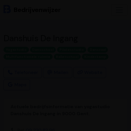
Bedrijvenwijzer
Danshuis De Ingang
Yogastudio
Dansschool
Pilatesstudio
Danszaal
Multifunctionele ruimte
Balletschool
Kinderkamp
Telefoneer
Mailen
Website
Maps
Actuele bedrijfsinformatie van yogastudio
Danshuis De Ingang in 9000 Gent.
Bel:
09 220 82 96