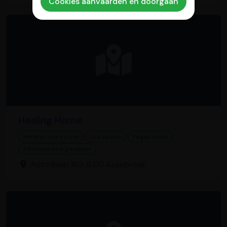
Cookies aanvaarden en doorgaan
Healing Home
Wellnesscentrum
Lifecoach
Yogastudio
Alternatieve genezer
Astridlaan 180, 8310 Assebroek