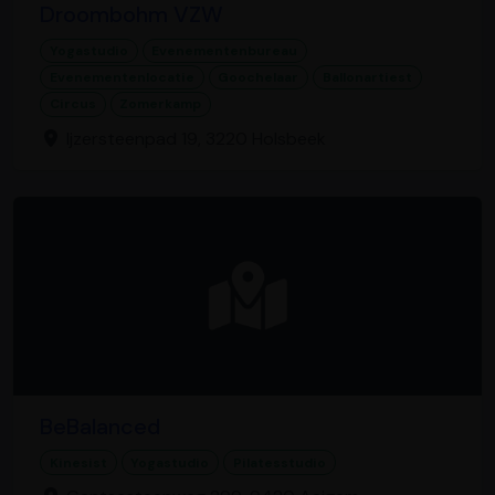
Droombohm VZW
Yogastudio
Evenementenbureau
Evenementenlocatie
Goochelaar
Ballonartiest
Circus
Zomerkamp
Ijzersteenpad 19, 3220 Holsbeek
BeBalanced
Kinesist
Yogastudio
Pilatesstudio