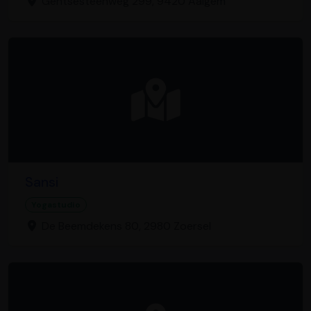
Gentsesteenweg 299, 9420 Aaigem
Sansi
Yogastudio
De Beemdekens 80, 2980 Zoersel