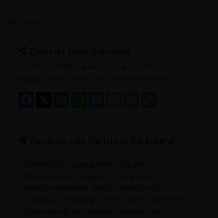
Bewerking voorstellen
Deel dit bedrijfsprofiel
Deel de bedrijfspagina van yogastudio Danshuis De
Ingang (Gent) online met vrienden en familie.
F
X
L
W
M
M
E
C
a
i
h
e
e
m
o
c
n
a
s
s
a
p
e
k
t
s
s
i
y
b
e
s
e
a
l
L
o
d
A
n
g
i
Reviews van Danshuis De Ingang
o
I
p
g
e
n
k
n
p
e
k
r
Danshuis De Ingang heeft nog geen
klantenbeoordelingen ontvangen op
Bedrijvenwijzer.be. Heb je ervaring met
Danshuis De Ingang in 9000 Gent? Deel dan
jouw mening om anderen te helpen een