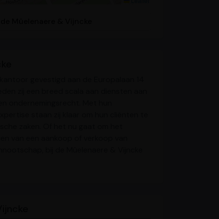
Leaflet
r de Mûelenaere & Vijncke
cke
skantoor gevestigd aan de Europalaan 14
eden zij een breed scala aan diensten aan
 en ondernemingsrecht. Met hun
pertise staan zij klaar om hun cliënten te
idische zaken. Of het nu gaat om het
elen van een aankoop of verkoop van
nnootschap, bij de Mûelenaere & Vijncke
ijncke