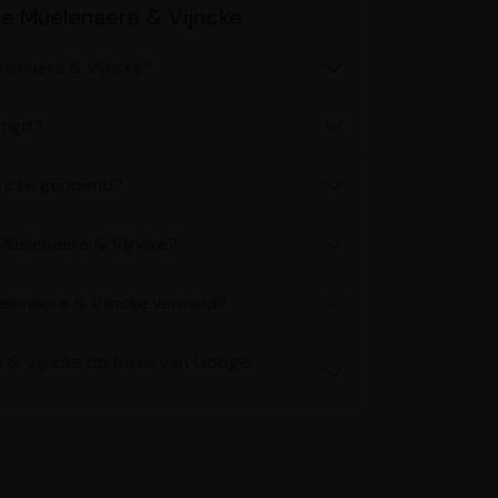
e Mûelenaere & Vijncke
lenaere & Vijncke?
tigd?
ijncke geopend?
Mûelenaere & Vijncke?
lenaere & Vijncke vermeld?
e & Vijncke op basis van Google