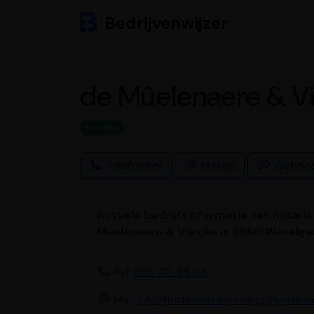
Bedrijvenwijzer
de Mûelenaere & V
Notaris
Telefoneer
Mailen
Websit
Actuele bedrijfsinformatie van notaris
Mûelenaere & Vijncke in 8560 Wevelg
Bel:
056 42 44 44
Mail:
info@notariaatdmv.be
gs@notari