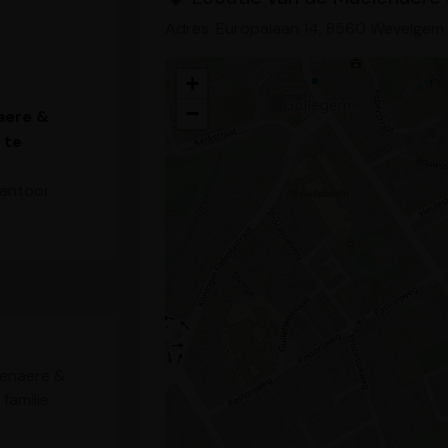
Adres: Europalaan 14, 8560 Wevelgem
+
−
aere &
 te
kantoor
lenaere &
familie.