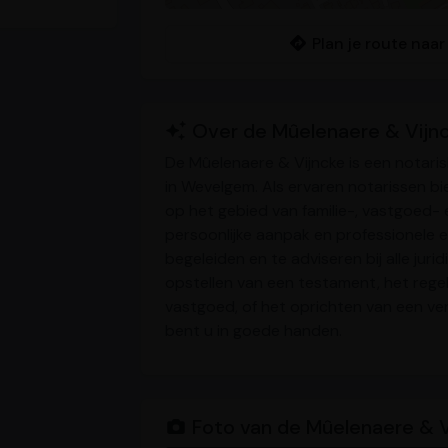
Plan je route naa
Over de Mûelenaere & Vijn
De Mûelenaere & Vijncke is een notari
in Wevelgem. Als ervaren notarissen bi
op het gebied van familie-, vastgoed-
persoonlijke aanpak en professionele ex
begeleiden en te adviseren bij alle jur
opstellen van een testament, het reg
vastgoed, of het oprichten van een ve
bent u in goede handen.
Foto van de Mûelenaere & V