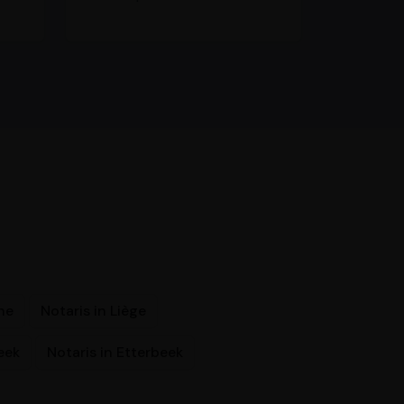
ene
Notaris in Liège
eek
Notaris in Etterbeek