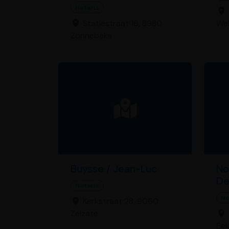
Notaris
Statiestraat 16, 8980
Wel
Zonnebeke
Buysse / Jean-Luc
No
De
Notaris
No
Kerkstraat 28, 9060
Zelzate
Eek