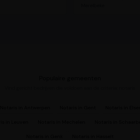
Merelbeke
Populaire gemeenten
Vind gericht bedrijven die voldoen aan de criteria: notaris
Notaris in Antwerpen
Notaris in Gent
Notaris in Els
is in Leuven
Notaris in Mechelen
Notaris in Schaarb
Notaris in Genk
Notaris in Hasselt