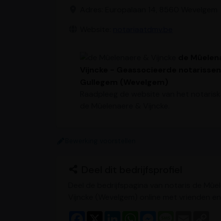
Adres: Europalaan 14, 8560 Wevelgem
Website:
notariaatdmv.be
de Mûelen
Vijncke - Geassocieerde notarissen
Gullegem (Wevelgem)
Raadpleeg de website van het notaris
de Mûelenaere & Vijncke.
Bewerking voorstellen
Deel dit bedrijfsprofiel
Deel de bedrijfspagina van notaris de Mûe
Vijncke (Wevelgem) online met vrienden en 
F
X
L
W
M
M
E
C