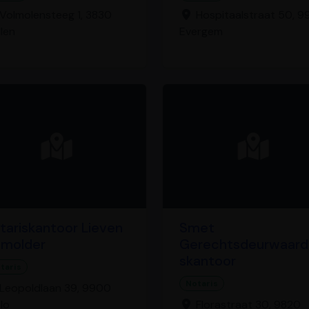
Volmolensteeg 1, 3830
Hospitaalstraat 50, 
len
Evergem
tariskantoor Lieven
Smet
molder
Gerechtsdeurwaard
skantoor
taris
Notaris
Leopoldlaan 39, 9900
lo
Florastraat 30, 9820