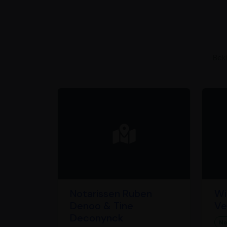
Bek
Notarissen Ruben
Wi
Denoo & Tine
Ve
Deconynck
No