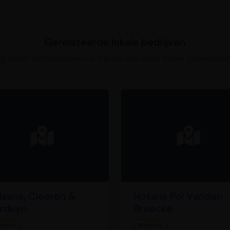
Gerelateerde lokale bedrijven
ijk naast de Mûelenaere & Vijncke ook deze lokale ondernemi
lsens, Cleeren &
Notaris Pol Vanden
rduyn
Broecke
taris
Notaris