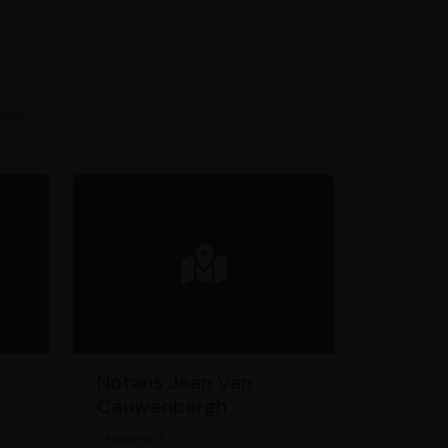
ngen
Notaris Jean Van
Cauwenbergh
Notaris