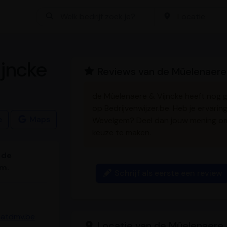
Bedrijf zoeken
Locatie
ijncke
Reviews van de Mûelenaere
de Mûelenaere & Vijncke heeft nog
op Bedrijvenwijzer.be. Heb je ervari
e
Maps
Wevelgem? Deel dan jouw mening o
keuze te maken.
 de
em.
Schrijf als eerste een review
aatdmv.be
Locatie van de Mûelenaere 