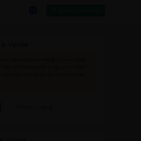
Bedrijf toevoegen
 & Vijncke
 geen klantenbeoordelingen ontvangen
ng met de Mûelenaere & Vijncke in 8560
m anderen te helpen een doordachte
Deel je ervaring!
& Vijncke