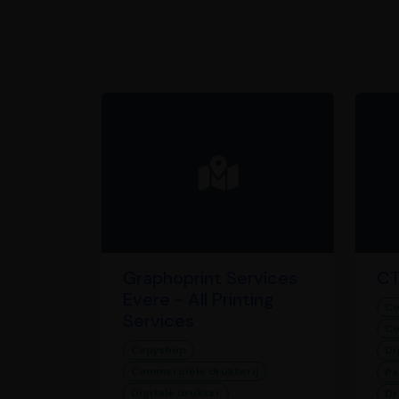
Graphoprint Services
CT
Evere - All Printing
Co
Services
Co
Copyshop
Di
Commerciële drukkerij
Pa
Digitale drukker
Dr