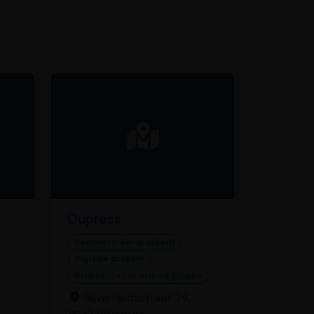
Dupress
Commerciële drukkerij
Digitale drukker
Drukkerij voor uitnodigingen
Nijverheidsstraat 24,