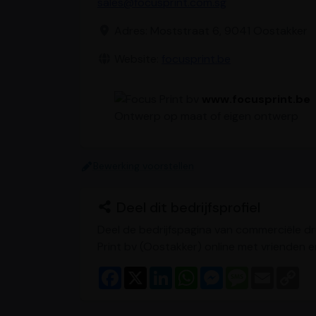
sales@focusprint.com.sg
Adres: Moststraat 6, 9041 Oostakker
Website:
focusprint.be
www.focusprint.be
Ontwerp op maat of eigen ontwerp
Bewerking voorstellen
Deel dit bedrijfsprofiel
Deel de bedrijfspagina van commerciële dr
Print bv (Oostakker) online met vrienden en
F
X
L
W
M
M
E
C
a
i
h
e
e
m
o
c
n
a
s
s
a
p
e
k
t
s
s
i
y