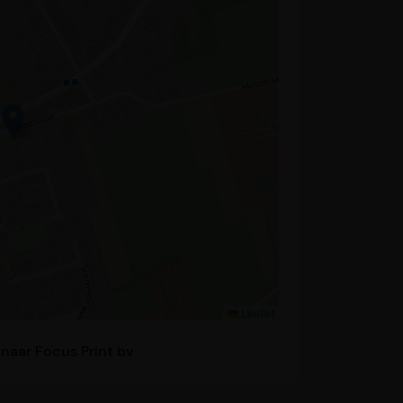
Leaflet
 naar Focus Print bv