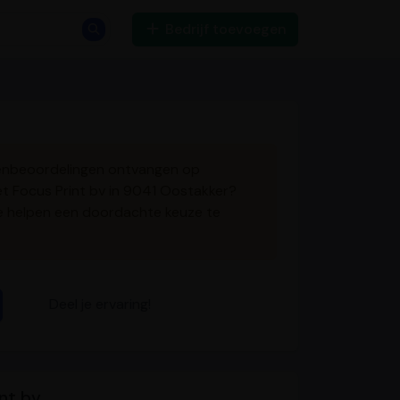
Bedrijf toevoegen
tenbeoordelingen ontvangen op
met Focus Print bv in 9041 Oostakker?
e helpen een doordachte keuze te
Deel je ervaring!
nt bv