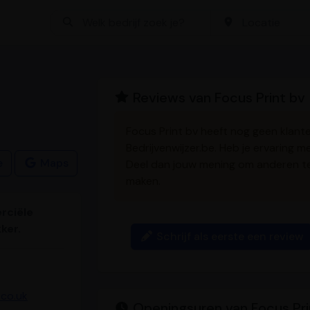
Bedrijf zoeken
Locatie
Reviews van Focus Print bv
Focus Print bv heeft nog geen klan
Bedrijvenwijzer.be. Heb je ervaring 
e
Maps
Deel dan jouw mening om anderen t
maken.
rciële
ker.
Schrijf als eerste een review
.co.uk
Openingsuren van Focus Pri