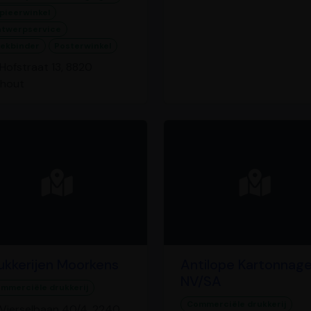
pieerwinkel
twerpservice
ekbinder
Posterwinkel
Hofstraat 13, 8820
rhout
ukkerijen Moorkens
Antilope Kartonnag
NV/SA
mmerciële drukkerij
Commerciële drukkerij
Vierselbaan 40/4, 2240