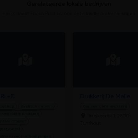
Gerelateerde lokale bedrijven
Bekijk naast Focus Print bv ook deze lokale ondernemingen
RL+C
Drukkerij De Melle
pyshop
Grafisch ontwerp
Commerciële drukkerij
mmerciële drukkerij
Treskesdijk 1, 2300
gitale drukker
Turnhout
pierwinkel
ukkerij voor uitnodigingen