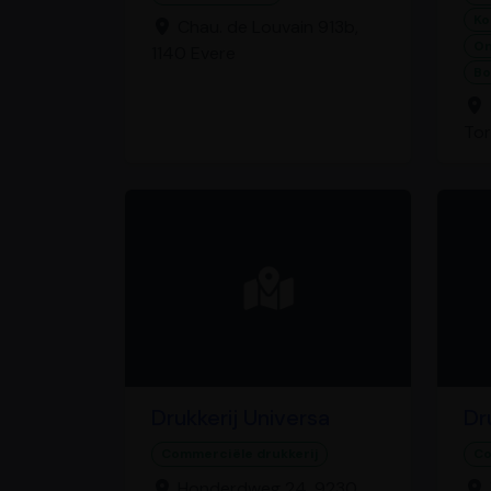
Ko
Chau. de Louvain 913b,
On
1140 Evere
Bo
To
Drukkerij Universa
Dr
Commerciële drukkerij
Co
Honderdweg 24, 9230