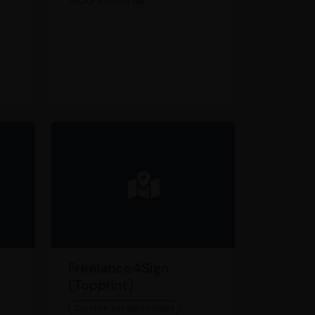
1800 Vilvoorde
e
Freelance4Sign
(Topprint)
Service establishment