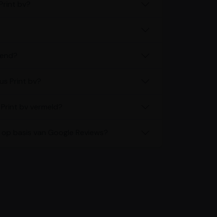
Print bv?
pend?
us Print bv?
Print bv vermeld?
v op basis van Google Reviews?