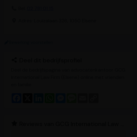
Bel:
02 781 01 15
Adres: Louizalaan 326, 1050 Elsene
Bewerking voorstellen
Deel dit bedrijfsprofiel
Deel de bedrijfspagina van advocatenkantoor GCG
International Law Firm (Elsene) online met vrienden
en familie.
F
X
L
W
M
M
E
C
a
i
h
e
e
m
o
c
n
a
s
s
a
p
e
k
t
s
s
i
y
b
e
s
e
a
l
L
o
d
A
n
g
i
Reviews van GCG International Law Firm
o
I
p
g
e
n
k
n
p
e
k
r