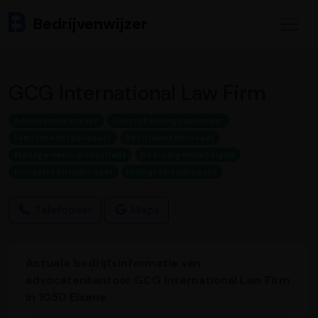
Bedrijvenwijzer
GCG International Law Firm
Advocatenkantoor
Echtscheidingsadvocaat
Familierechtadvocaat
Rechtbankadvocaat
Management-consultant
Octrooigemachtigde
Privaatrechtadvocaat
Immigratieadvocaat
Telefoneer
Maps
Actuele bedrijfsinformatie van
advocatenkantoor GCG International Law Firm
in 1050 Elsene.