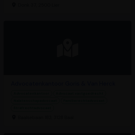
Donk 37, 2500 Lier
Advocatenkantoor Goris & Van Herck
Advocatenkantoor
Advocaat vastgoedrecht
Nalatenschapadvocaat
Familierechtadvocaat
Strafrechtadvocaat
Baalsebaan 183, 3128 Baal