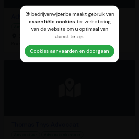
🍪 bedrijvenwijzer.be maakt gebruik van
Advocatenkantoor
essentiële cookies
ter verbetering
Advocatenkantoor
van de website om u optimaal van
Sint-Eloois-Winkelsestraat 115/A, 8800
dienst te zijn.
Roeselare
Cookies aanvaarden en doorgaan
Thomas Thys Advocaat
Advocatuur
Advocatenkantoor