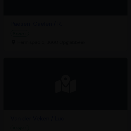
Paesen-Caelen / R.
Kapper
Hermispad 5, 3660 Opglabbeek
Van der Veken / Luc
Kapper