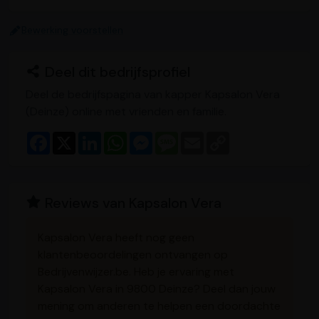
Bewerking voorstellen
Deel dit bedrijfsprofiel
Deel de bedrijfspagina van kapper Kapsalon Vera
(Deinze) online met vrienden en familie.
F
X
L
W
M
M
E
C
a
i
h
e
e
m
o
c
n
a
s
s
a
p
e
k
t
s
s
i
y
b
e
s
e
a
l
L
o
d
A
n
g
i
Reviews van Kapsalon Vera
o
I
p
g
e
n
k
n
p
e
k
r
Kapsalon Vera heeft nog geen
klantenbeoordelingen ontvangen op
Bedrijvenwijzer.be. Heb je ervaring met
Kapsalon Vera in 9800 Deinze? Deel dan jouw
mening om anderen te helpen een doordachte