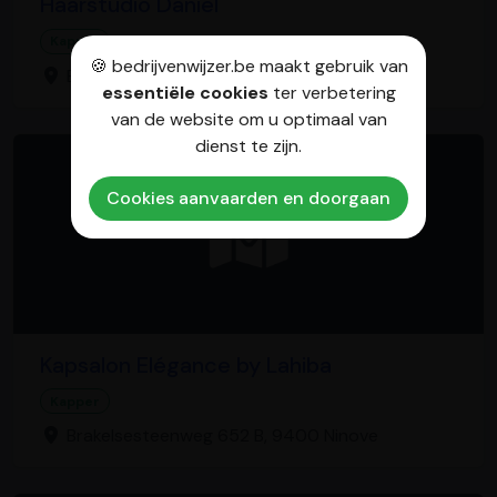
Haarstudio Daniel
Kapper
🍪 bedrijvenwijzer.be maakt gebruik van
Beringersteenweg 26, 3520 Zonhoven
essentiële cookies
ter verbetering
van de website om u optimaal van
dienst te zijn.
Cookies aanvaarden en doorgaan
Kapsalon Elégance by Lahiba
Kapper
Brakelsesteenweg 652 B, 9400 Ninove