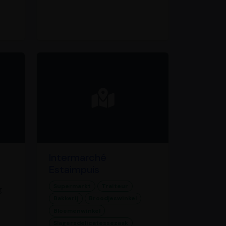
Intermarché
Estaimpuis
Supermarkt
Traiteur
g
Bakkerij
Broodjeswinkel
Bloemenwinkel
Slagersdelicatessezaak