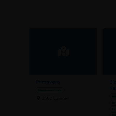
Primavera
Bl
Ka
Bloemenwinkel
Bl
3560 Lummen
Dr
Le
Bl