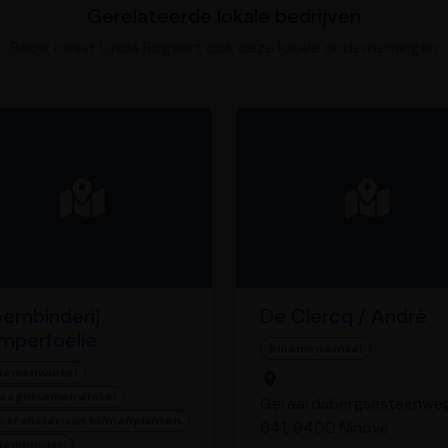
Gerelateerde lokale bedrijven
Bekijk naast Linda Bogaert ook deze lokale ondernemingen
oembinderij
De Clercq / André
mperfoelie
Bloemenwinkel
oemenwinkel
oogbloemenwinkel
Geraardsbergsesteenwe
verancier van binnenplanten
641, 9400 Ninove
oembinder