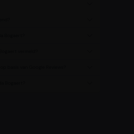
pend?
da Bogaert?
 Bogaert vermeld?
t op basis van Google Reviews?
nda Bogaert?