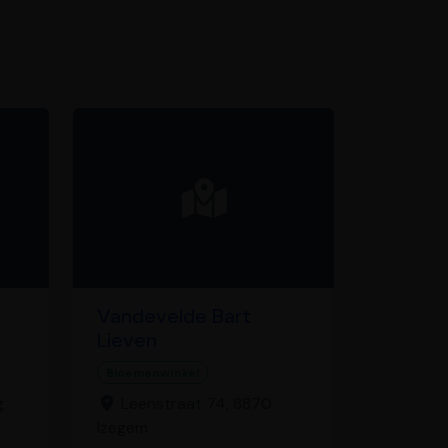
Vandevelde Bart
Lieven
Bloemenwinkel
g
Leenstraat 74, 8870
Izegem