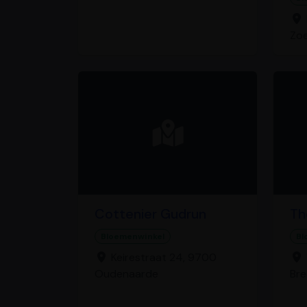
Zoe
Cottenier Gudrun
Th
Bloemenwinkel
Bl
Keirestraat 24, 9700
Oudenaarde
Bre