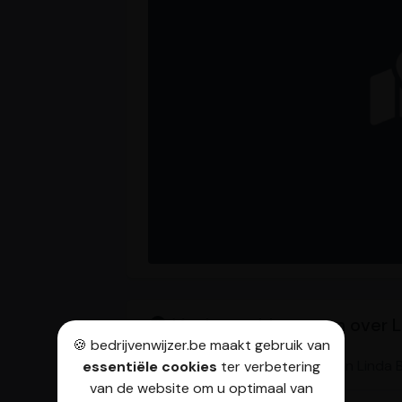
Veelgestelde vragen over L
🍪 bedrijvenwijzer.be maakt gebruik van
Wat is het telefoonnummer van Linda 
essentiële cookies
ter verbetering
van de website om u optimaal van