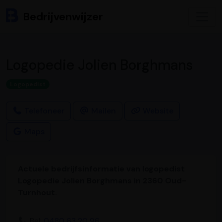
Bedrijvenwijzer
Logopedie Jolien Borghmans
Logopedist
Telefoneer
Mailen
Website
Maps
Actuele bedrijfsinformatie van logopedist
Logopedie Jolien Borghmans in 2360 Oud-
Turnhout.
Bel:
0480 63 20 96