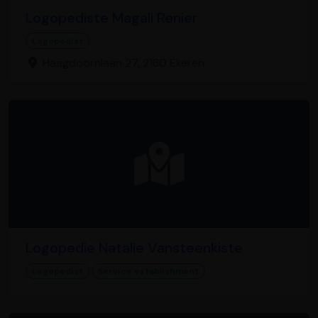
Logopediste Magali Renier
Logopedist
Haagdoornlaan 27, 2180 Ekeren
Logopedie Natalie Vansteenkiste
Logopedist
Service establishment