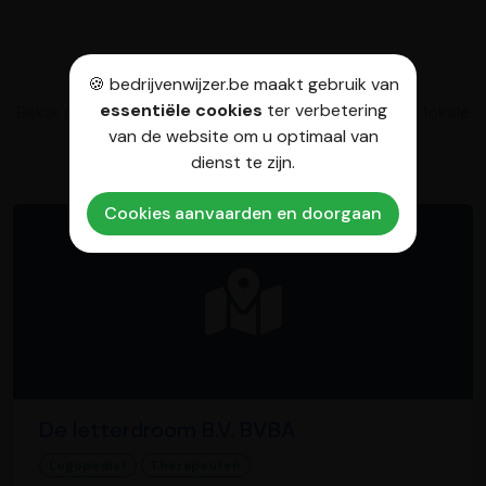
Gerelateerde lokale bedrijven
🍪 bedrijvenwijzer.be maakt gebruik van
essentiële cookies
ter verbetering
Bekijk naast Logopedie Jolien Borghmans ook deze lokale
van de website om u optimaal van
ondernemingen
dienst te zijn.
Cookies aanvaarden en doorgaan
De letterdroom B.V. BVBA
Logopedist
Therapeuten