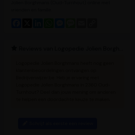
Jolien Borghmans (Oud-Turnhout) online met
vrienden en familie.
F
X
L
W
M
M
E
C
a
i
h
e
e
m
o
c
n
a
s
s
a
p
e
k
t
s
s
i
y
b
e
s
e
a
l
L
o
d
A
n
g
i
Reviews van Logopedie Jolien Borghmans
o
I
p
g
e
n
k
n
p
e
k
r
Logopedie Jolien Borghmans heeft nog geen
klantenbeoordelingen ontvangen op
Bedrijvenwijzer.be. Heb je ervaring met
Logopedie Jolien Borghmans in 2360 Oud-
Turnhout? Deel dan jouw mening om anderen
te helpen een doordachte keuze te maken.
Schrijf als eerste een review