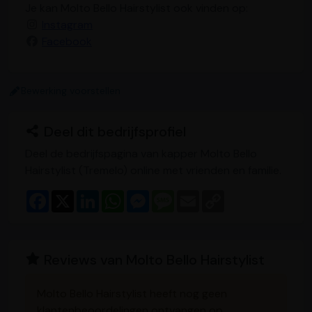
Je kan Molto Bello Hairstylist ook vinden op:
Instagram
Facebook
Bewerking voorstellen
Deel dit bedrijfsprofiel
Deel de bedrijfspagina van kapper Molto Bello
Hairstylist (Tremelo) online met vrienden en familie.
F
X
L
W
M
M
E
C
a
i
h
e
e
m
o
c
n
a
s
s
a
p
e
k
t
s
s
i
y
b
e
s
e
a
l
L
o
d
A
n
g
i
Reviews van Molto Bello Hairstylist
o
I
p
g
e
n
k
n
p
e
k
r
Molto Bello Hairstylist heeft nog geen
klantenbeoordelingen ontvangen op