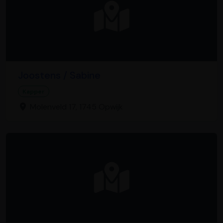
Joostens / Sabine
Kapper
Molenveld 17, 1745 Opwijk