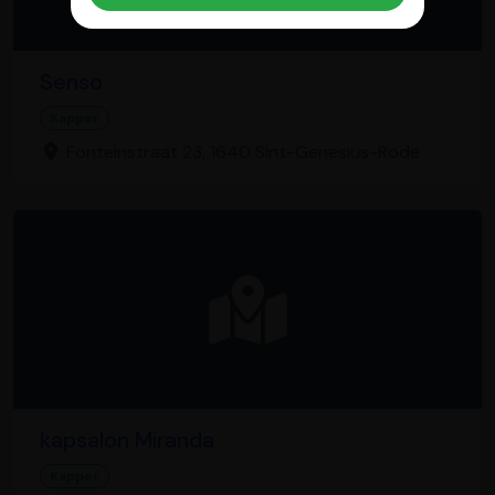
Senso
Kapper
Fonteinstraat 23, 1640 Sint-Genesius-Rode
kapsalon Miranda
Kapper