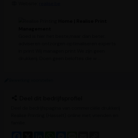
Website:
realise.be
Home | Realise Print
Management
Goed is hier het beste,maar dan beter.
adviseren ontzorgen optimaliseren experts
in print Wij managen print We zijn geen
drukkerij. Doen geen beloftes die w ...
Bewerking voorstellen
Deel dit bedrijfsprofiel
Deel de bedrijfspagina van commerciële drukkerij
Realise Printing (Hasselt) online met vrienden en
familie.
F
X
L
W
M
M
E
C