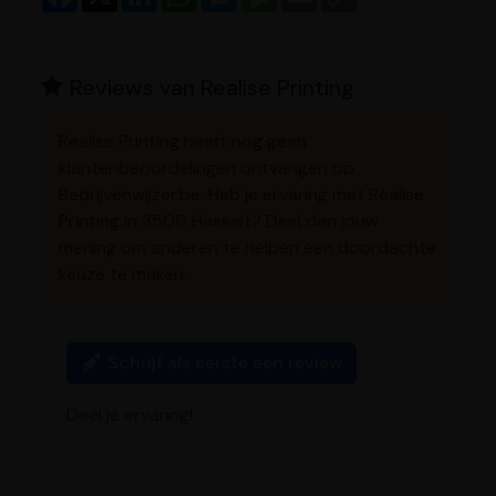
a
i
h
e
e
m
o
c
n
a
s
s
a
p
e
k
t
s
s
i
y
b
e
s
e
a
l
L
o
d
A
n
g
i
Reviews van Realise Printing
o
I
p
g
e
n
k
n
p
e
k
r
Realise Printing heeft nog geen
klantenbeoordelingen ontvangen op
Bedrijvenwijzer.be. Heb je ervaring met Realise
Printing in 3500 Hasselt? Deel dan jouw
mening om anderen te helpen een doordachte
keuze te maken.
Schrijf als eerste een review
Deel je ervaring!