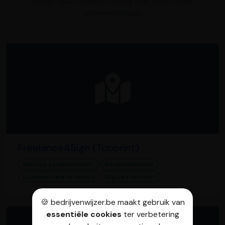
Bekijk naast Realise Printing ook deze lokale
ondernemingen
Freelance4Sign (Topprint)
Service establishment
Reclamebureau
Commerciële drukkerij
Digitale drukker
🍪 bedrijvenwijzer.be maakt gebruik van
essentiële cookies
ter verbetering