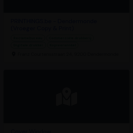
PRINTHINGS.be - Dendermonde
(Vroeger Copy & Print)
Reclamebureau
Commerciële drukkerij
Digitale drukker
Kopieerwinkel
Franz Courtensstraat 24, 9200 Dendermonde
Cover Window