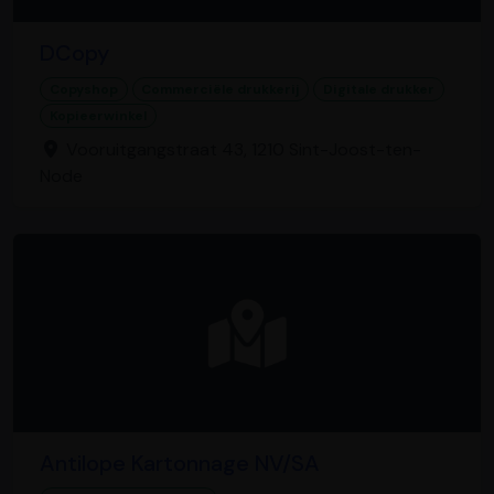
DCopy
Copyshop
Commerciële drukkerij
Digitale drukker
Kopieerwinkel
Vooruitgangstraat 43, 1210 Sint-Joost-ten-
Node
Antilope Kartonnage NV/SA