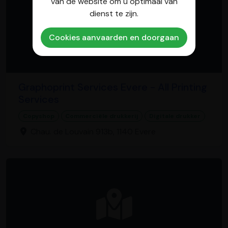
van de website om u optimaal van
dienst te zijn.
Cookies aanvaarden en doorgaan
Graphoprint Services Evere - All Printing
Services
Copyshop
Commerciële drukkerij
Digitale drukker
Chau. de Louvain 913b, 1140 Evere