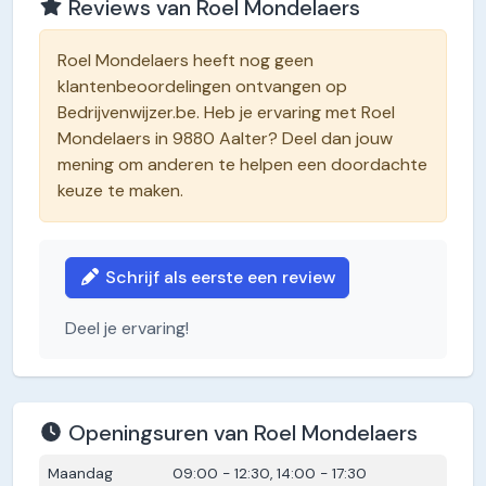
Reviews van Roel Mondelaers
o
I
p
g
e
n
k
n
p
e
k
r
Roel Mondelaers heeft nog geen
klantenbeoordelingen ontvangen op
Bedrijvenwijzer.be. Heb je ervaring met Roel
Mondelaers in 9880 Aalter? Deel dan jouw
mening om anderen te helpen een doordachte
keuze te maken.
Schrijf als eerste een review
Deel je ervaring!
Openingsuren van Roel Mondelaers
Maandag
09:00 - 12:30, 14:00 - 17:30