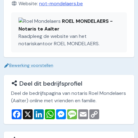
Website:
not-mondelaers.be
ROEL MONDELAERS -
Notaris te Aalter
Raadpleeg de website van het
notariskantoor ROEL MONDELAERS.
Bewerking voorstellen
Deel dit bedrijfsprofiel
Deel de bedrijfspagina van notaris Roel Mondelaers
(Aalter) online met vrienden en familie.
F
X
L
W
M
M
E
C
a
i
h
e
e
m
o
c
n
a
s
s
a
p
e
k
t
s
s
i
y
b
e
s
e
a
l
L
o
d
A
n
g
i