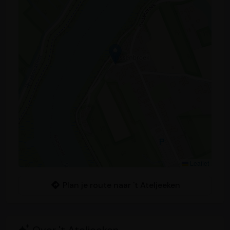
Leaflet
Plan je route naar 't Ateljeeken
Over 't Ateljeeken