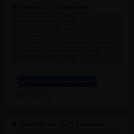
o
d
A
n
g
i
Reviews van 't Ateljeeken
o
I
p
g
e
n
k
n
p
e
k
r
't Ateljeeken heeft nog geen
klantenbeoordelingen ontvangen op
Bedrijvenwijzer.be. Heb je ervaring met 't
Ateljeeken in 9200 Dendermonde? Deel dan
jouw mening om anderen te helpen een
doordachte keuze te maken.
Schrijf als eerste een review
Deel je ervaring!
Openingsuren van 't Ateljeeken