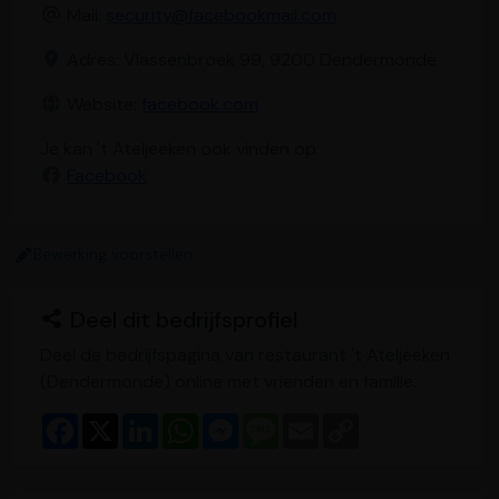
Mail:
security@facebookmail.com
Adres: Vlassenbroek 99, 9200 Dendermonde
Website:
facebook.com
Je kan 't Ateljeeken ook vinden op:
Facebook
Bewerking voorstellen
Deel dit bedrijfsprofiel
Deel de bedrijfspagina van restaurant 't Ateljeeken
(Dendermonde) online met vrienden en familie.
F
X
L
W
M
M
E
C
a
i
h
e
e
m
o
c
n
a
s
s
a
p
e
k
t
s
s
i
y
b
e
s
e
a
l
L