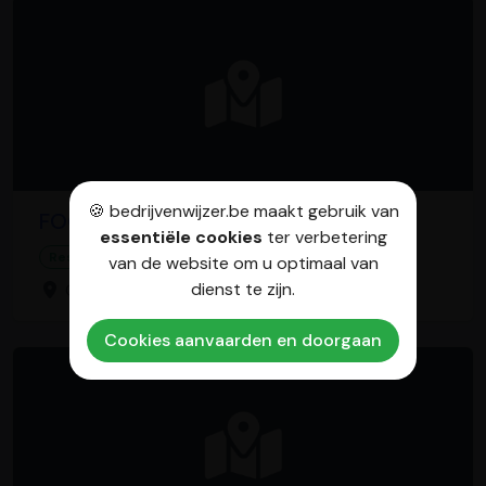
🍪 bedrijvenwijzer.be maakt gebruik van
FOODBAR "Lord Of The Wings"
essentiële cookies
ter verbetering
Restaurant
Frituur
van de website om u optimaal van
dienst te zijn.
Guido Gezellelaan 137, 8930 Menen
Cookies aanvaarden en doorgaan