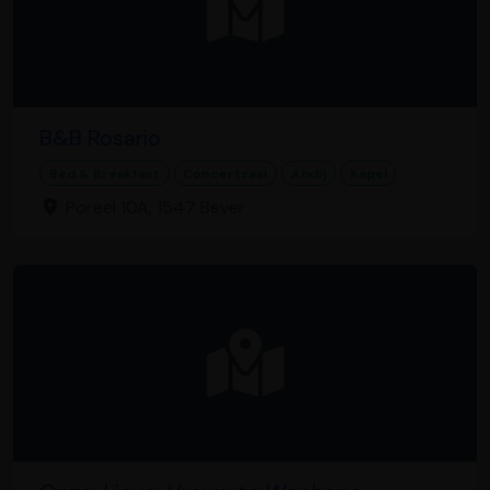
B&B Rosario
Bed & Breakfast
Concertzaal
Abdij
Kapel
Poreel 10A, 1547 Bever