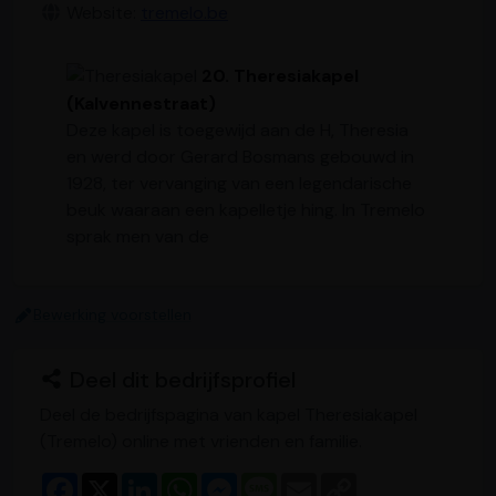
Website:
tremelo.be
20. Theresiakapel
(Kalvennestraat)
Deze kapel is toegewijd aan de H, Theresia
en werd door Gerard Bosmans gebouwd in
1928, ter vervanging van een legendarische
beuk waaraan een kapelletje hing. In Tremelo
sprak men van de
Bewerking voorstellen
Deel dit bedrijfsprofiel
Deel de bedrijfspagina van kapel Theresiakapel
(Tremelo) online met vrienden en familie.
F
X
L
W
M
M
E
C