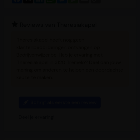
a
i
h
e
e
m
o
c
n
a
s
s
a
p
e
k
t
s
s
i
y
b
e
s
e
a
l
L
o
d
A
n
g
i
Reviews van Theresiakapel
o
I
p
g
e
n
k
n
p
e
k
r
Theresiakapel heeft nog geen
klantenbeoordelingen ontvangen op
Bedrijvenwijzer.be. Heb je ervaring met
Theresiakapel in 3120 Tremelo? Deel dan jouw
mening om anderen te helpen een doordachte
keuze te maken.
Schrijf als eerste een review
Deel je ervaring!