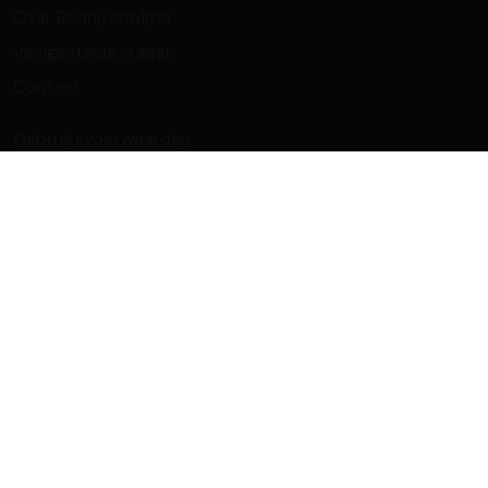
Over Bedrijvenwijzer
Veelgestelde vragen
Contact
Gebruiksvoorwaarden
Reviewbeleid
Privacy Policy
Cookie Policy
Copyright © 2026 Bedrijvenwijzer.be. Alle rechten
voorbehouden.