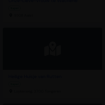
Onze-Lieve-Vrouw te Wachene
Kapel
9308 Aalst
Heilige Huisje van Rutten
Kapel
Luykerweg, 3700 Tongeren