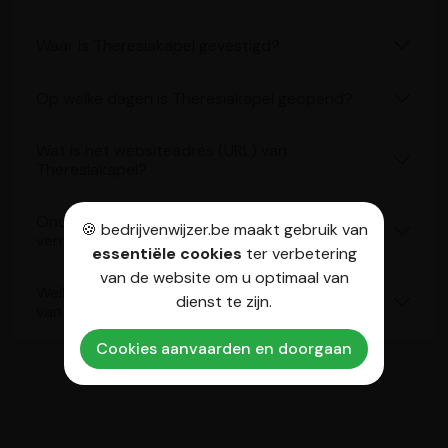
Waar is Theresiakapel gevestigd?
Op welke dagen is Theresiakapel geopend?
Wat is het websiteadres (URL) van
Theresiakapel?
Onder welke categorieën wordt Theresiakapel
🍪 bedrijvenwijzer.be maakt gebruik van
vermeld?
essentiële cookies
ter verbetering
van de website om u optimaal van
Welke beoordeling krijgt Theresiakapel op basis
dienst te zijn.
van Google Reviews?
Cookies aanvaarden en doorgaan