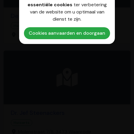
essentiële cookies
ter verbetering
van de website om u optimaal van
De Hert / Stefan
dienst te zijn.
Huisarts
Cookies aanvaarden en doorgaan
Jeroen Boschlaan 5, 2840 Rumst
Dr. Jef Steenackers
Huisarts
Molenstraat 7/B, 3473 Waanrode