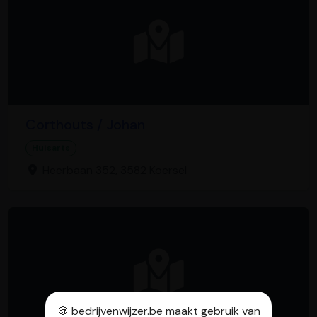
Corthouts / Johan
Huisarts
Heerbaan 352, 3582 Koersel
🍪 bedrijvenwijzer.be maakt gebruik van