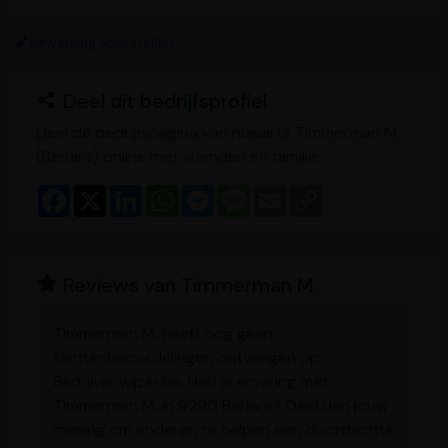
Bewerking voorstellen
Deel dit bedrijfsprofiel
Deel de bedrijfspagina van huisarts Timmerman M.
(Berlare) online met vrienden en familie.
F
X
L
W
M
M
E
C
a
i
h
e
e
m
o
c
n
a
s
s
a
p
e
k
t
s
s
i
y
b
e
s
e
a
l
L
o
d
A
n
g
i
Reviews van Timmerman M.
o
I
p
g
e
n
k
n
p
e
k
r
Timmerman M. heeft nog geen
klantenbeoordelingen ontvangen op
Bedrijvenwijzer.be. Heb je ervaring met
Timmerman M. in 9290 Berlare? Deel dan jouw
mening om anderen te helpen een doordachte