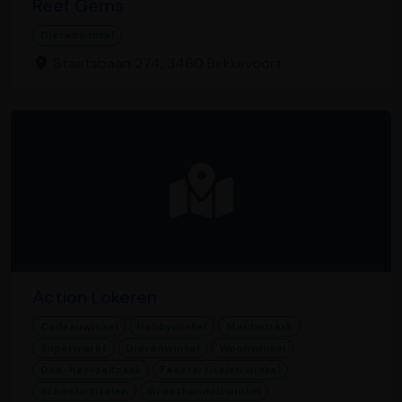
Reef Gems
Dierenwinkel
Staatsbaan 274, 3460 Bekkevoort
Action Lokeren
Cadeauwinkel
Hobbywinkel
Meubelzaak
Supermarkt
Dierenwinkel
Woonwinkel
Doe-het-zelfzaak
Feestartikelen winkel
Schoolartikelen
Groothandelswinkel