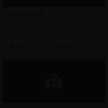
AGRODIEREN.BE
Groothandelaar
Dierenwinkel
Tuincentrum
Winkel
Paardenstal
Stal
Gereedschapwinkel
Houtkachelwinkel
Veevoerhandel
Service voor weiden van vee
Wellingstraat 109, 8730 Beernem