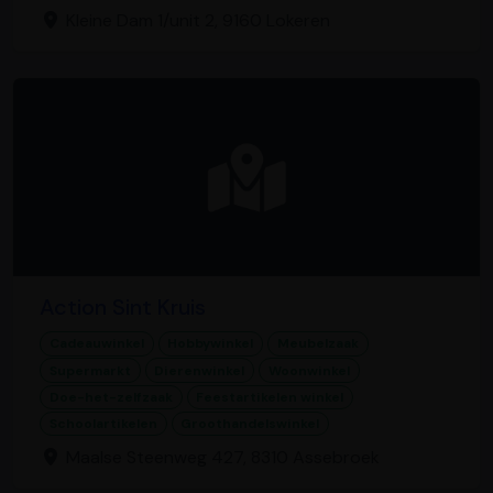
Kleine Dam 1/unit 2, 9160 Lokeren
Action Sint Kruis
Cadeauwinkel
Hobbywinkel
Meubelzaak
Supermarkt
Dierenwinkel
Woonwinkel
Doe-het-zelfzaak
Feestartikelen winkel
Schoolartikelen
Groothandelswinkel
Maalse Steenweg 427, 8310 Assebroek