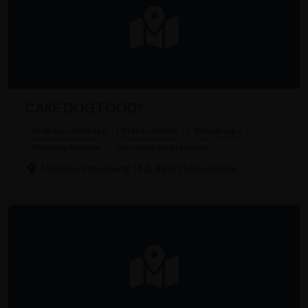
CAKE DOG FOOD®
Grafisch ontwerp
Dierenwinkel
Webdesign
Ontwerpbureau
Voortplantingskliniek
Meensesteenweg 143, 8890 Moorslede