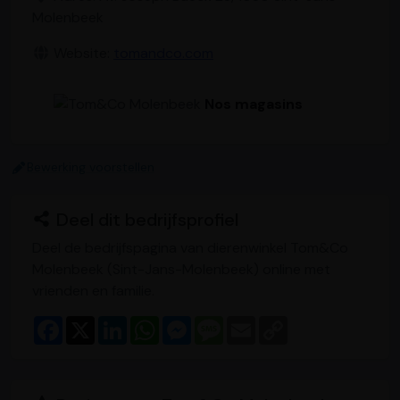
Molenbeek
Website:
tomandco.com
Nos magasins
Bewerking voorstellen
Deel dit bedrijfsprofiel
Deel de bedrijfspagina van dierenwinkel Tom&Co
Molenbeek (Sint-Jans-Molenbeek) online met
vrienden en familie.
F
X
L
W
M
M
E
C
a
i
h
e
e
m
o
c
n
a
s
s
a
p
e
k
t
s
s
i
y
b
e
s
e
a
l
L
o
d
A
n
g
i