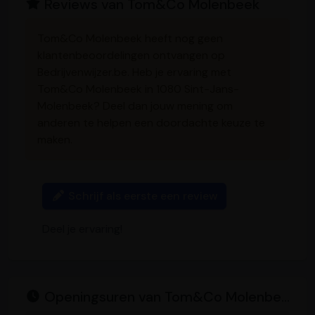
Reviews van Tom&Co Molenbeek
o
I
p
g
e
n
k
n
p
e
k
r
Tom&Co Molenbeek heeft nog geen
klantenbeoordelingen ontvangen op
Bedrijvenwijzer.be. Heb je ervaring met
Tom&Co Molenbeek in 1080 Sint-Jans-
Molenbeek? Deel dan jouw mening om
anderen te helpen een doordachte keuze te
maken.
Schrijf als eerste een review
Deel je ervaring!
Openingsuren van Tom&Co Molenbeek