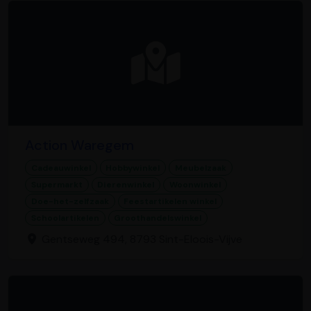
Action Waregem
Cadeauwinkel
Hobbywinkel
Meubelzaak
Supermarkt
Dierenwinkel
Woonwinkel
Doe-het-zelfzaak
Feestartikelen winkel
Schoolartikelen
Groothandelswinkel
Gentseweg 494, 8793 Sint-Eloois-Vijve