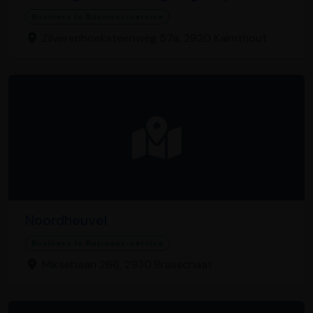
Business to Business-service
Zilverenhoeksteenweg 57a, 2920 Kalmthout
Noordheuvel
Business to Business-service
Miksebaan 266, 2930 Brasschaat