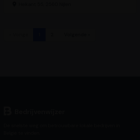
Heikant 55, 2560 Nijlen
« Vorige
1
2
Volgende »
Bedrijvenwijzer
De snelste weg om betrouwbare lokale bedrijven in
België te vinden.