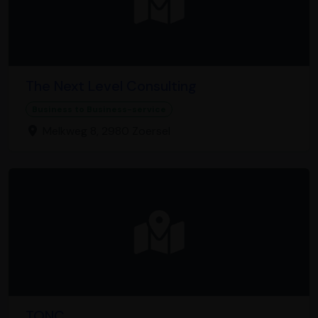
The Next Level Consulting
Business to Business-service
Melkweg 8, 2980 Zoersel
TONC