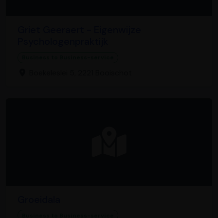
Griet Geeraert - Eigenwijze
Psychologenpraktijk
Business to Business-service
Boekeleslei 5, 2221 Booischot
Groeidala
Business to Business-service