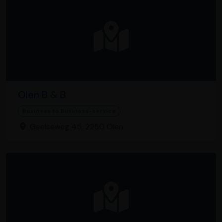
Olen B & B
Business to Business-service
Geelseweg 45, 2250 Olen