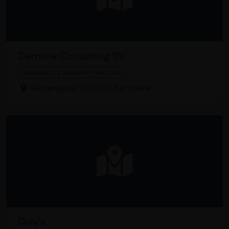
Demore Consulting BV
Business to Business-service
Kastanjelaan 13, 2630 Aartselaar
Dixy's