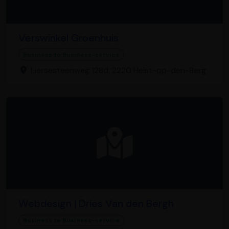
Verswinkel Groenhuis
Business to Business-service
Liersesteenweg 128d, 2220 Heist-op-den-Berg
Webdesign | Dries Van den Bergh
Business to Business-service