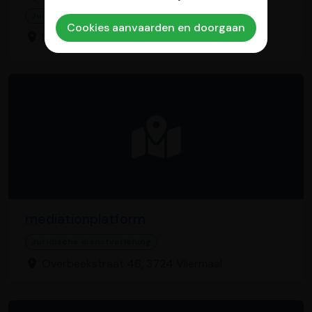
Juridische dienstverlening
Cookies aanvaarden en doorgaan
Meester Saklaan 36, 3930 Achel
mediationplatform
Juridische dienstverlening
Overbeekstraat 46, 3724 Vliermaal