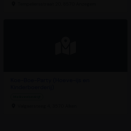
Tempeliersstraat 20, 8570 Anzegem
Koe-Boe-Party (Hoeve-ijs en
Kinderboerderij)
Melkveebedrijf
Valgaersteeg 4, 3570 Alken