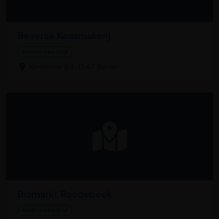
Beverse Kaasmakerij
Melkveebedrijf
Kerkhove 64, 1547 Bever
Biomarkt Roodebeek
Melkveebedrijf