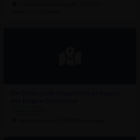
Roodebeeksteenweg 298, 1200 Sint-
Lambrechts-Woluwe
De Grote Linde | logeren bij de boer in
het Brugse Ommeland
Melkveebedrijf
Beernemsestraat 27, 8020 Oostkamp