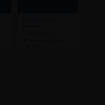
Vandenbroucke
Metalen
Metaalleverancier
511
Statiestraat 116, 8980
Zonnebeke