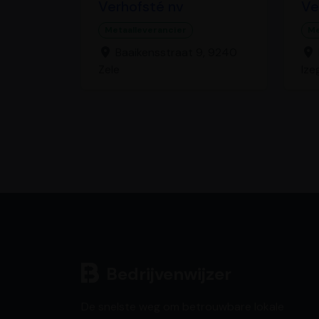
Verhofsté nv
Ve
Metaalleverancier
Me
Baaikensstraat 9, 9240
Zele
Iz
Bedrijvenwijzer
De snelste weg om betrouwbare lokale