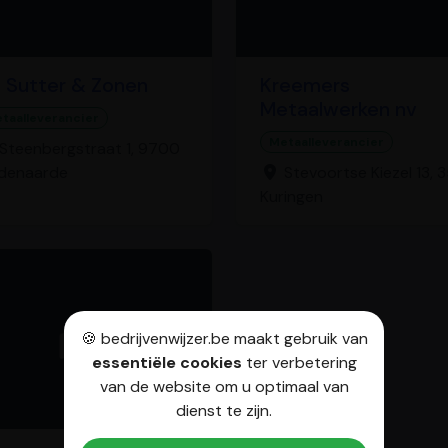
 Sutter & Zonen
Kreemers
Metaalwerken nv
taalleverancier
Metaalleverancier
Steenbergstraat 1, 9700
denaarde
Stevoortse Kiezel 13, 3
Kuringen
🍪 bedrijvenwijzer.be maakt gebruik van
essentiële cookies
ter verbetering
van de website om u optimaal van
dienst te zijn.