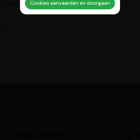
rmacon Bv
Cookies aanvaarden en doorgaan
taalleverancier
Baronstraat 171, 8870
egem
Bedrijvengids
Ge
Populaire categorieën
Re
Voeg je bedrijf toe
Pri