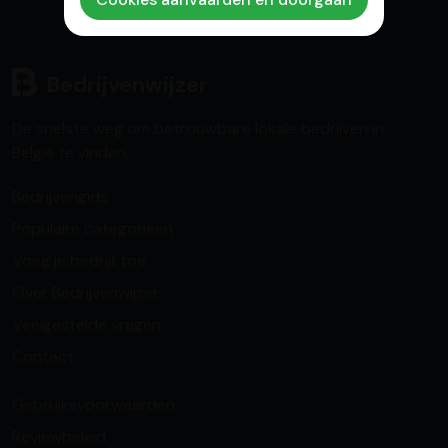
Bedrijvenwijzer
De snelste weg om betrouwbare lokale bedrijven in
België te vinden.
Bedrijvengids
Populaire categorieën
Voeg je bedrijf toe
Over Bedrijvenwijzer
Veelgestelde vragen
Contact
Gebruiksvoorwaarden
Reviewbeleid