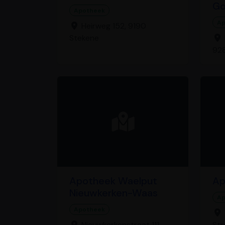
Go
Apotheek
Ap
Heirweg 152, 9190
Stekene
92
Apotheek Waelput
Ap
Nieuwkerken-Waas
Ap
Apotheek
Nieuwkerkenstraat 111,
St