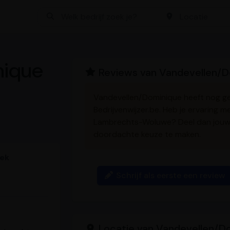
Bedrijf zoeken
Locatie
nique
Reviews van Vandevellen/D
Vandevellen/Dominique heeft nog g
Bedrijvenwijzer.be. Heb je ervaring 
Lambrechts-Woluwe? Deel dan jouw
doordachte keuze te maken.
eek
Schrijf als eerste een review
Locatie van Vandevellen/D