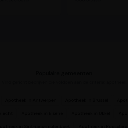
Populaire gemeenten
Vind gericht bedrijven die voldoen aan de criteria: apotheek
Apotheek in Antwerpen
Apotheek in Brussel
Apot
rlecht
Apotheek in Elsene
Apotheek in Ukkel
Apo
potheek in Sint-jans-molenbeek
Apotheek in Roeselare