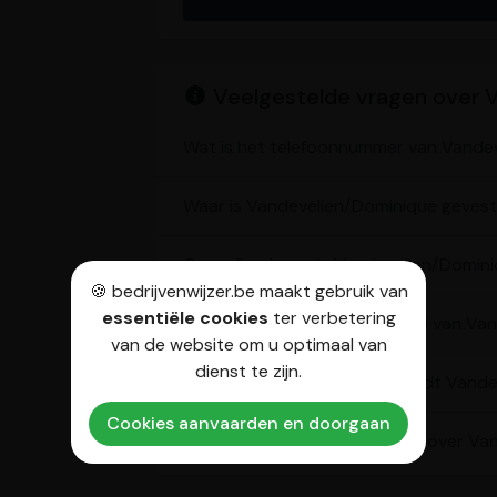
Veelgestelde vragen over 
Wat is het telefoonnummer van Vande
Waar is Vandevellen/Dominique gevest
Op welke dagen is Vandevellen/Domin
🍪 bedrijvenwijzer.be maakt gebruik van
essentiële cookies
ter verbetering
Wat is het websiteadres (URL) van Va
van de website om u optimaal van
dienst te zijn.
Onder welke categorieën wordt Vande
Cookies aanvaarden en doorgaan
Wat kan je nog meer vertellen over V