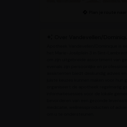
Plan je route naa
Over Vandevellen/Dominiq
Apotheek Vandevellen/Dominique is 
het Marie-Joséplein 3 in Sint-Lambre
om zijn uitgebreide assortiment van 
evenals zijn persoonlijke en professio
assistenten biedt deskundig advies en 
juiste keuzes kunnen maken voor hun g
organiseert de apotheek regelmatig ge
informatiesessies voor de lokale geme
bevorderen van een gezonde levensstijl
medicatie, wellnessproducten of advie
om u te ondersteunen.