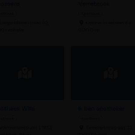
ossens
Verrebroek
otheek
Apotheek
Lange Minnestraat 52,
Kieldrechtsebaan 6a,
80 Lebbeke
9130 Doel
otheek Wille
Ik ben apotheker
otheek
Apotheek
Wemmelsestraat 1, 1853
Tweekerkenstraat 33,
rombeek-Bever
1000 Brussel