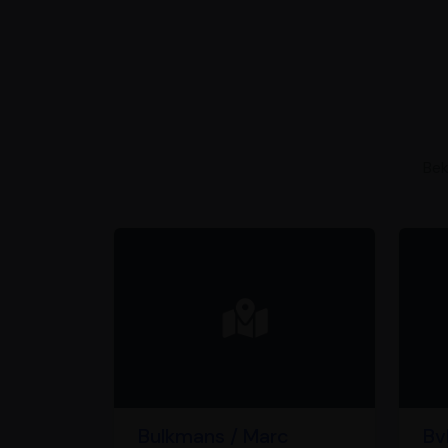
Bek
Bulkmans / Marc
Bv