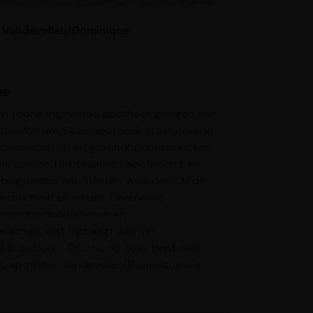
Leaflet
r Vandevellen/Dominique
ue
een toonaangevende apotheek gelegen aan
chts-Woluwe. Deze apotheek staat bekend
geneesmiddelen en gezondheidsproducten,
nele service. Het team van apothekers en
begeleiding aan klanten, waardoor zij de
ezondheid en welzijn. Daarnaast
zondheidsinitiatieven en
enschap, wat bijdraagt aan het
 in de buurt. Of u nu op zoek bent naar
s, apotheek Vandevellen/Dominique is er