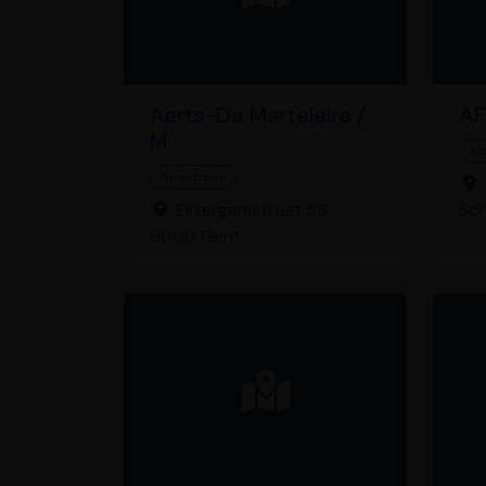
Aerts-De Marteleire /
AF
M.
Ap
Apotheek
Ekkergemstraat 56,
Sc
9000 Gent