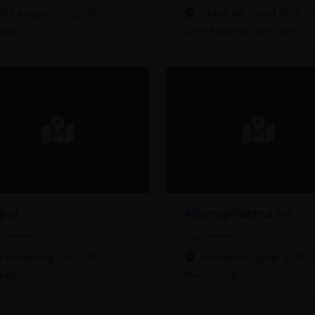
Bd Anspach 152, 1000
Chau. de Gand 1155, 1
ssel
Sint-Agatha-Berchem
lgor
Alsempharma nv
otheek
Apotheek
Pottelberg 151, 8510
Winderickxplein 6, 165
legem
Alsemberg