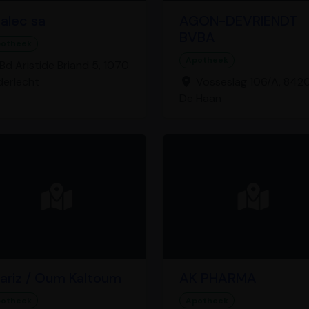
alec sa
AGON-DEVRIENDT
BVBA
otheek
Apotheek
Bd Aristide Briand 5, 1070
erlecht
Vosseslag 106/A, 842
De Haan
ariz / Oum Kaltoum
AK PHARMA
otheek
Apotheek