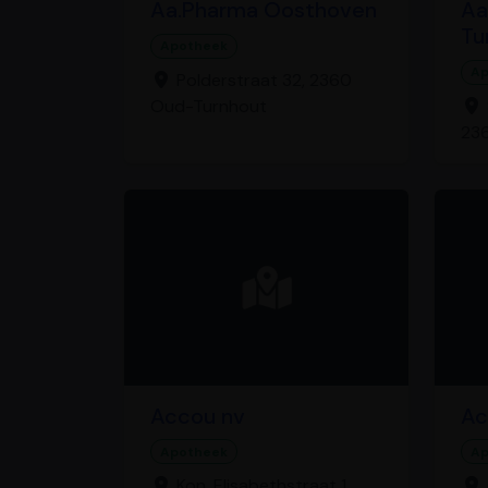
Aa.Pharma Oosthoven
Aa
Tu
Apotheek
Ap
Polderstraat 32, 2360
Oud-Turnhout
23
Accou nv
Ac
Apotheek
Ap
Kon. Elisabethstraat 1,