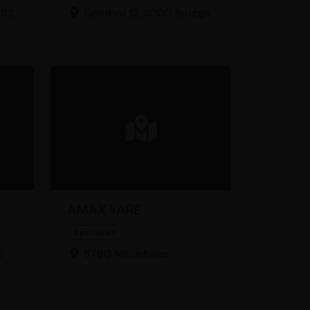
082
Genthof 12, 8000 Brugge
AMAX YARE
Apotheek
2
8760 Meulebeke