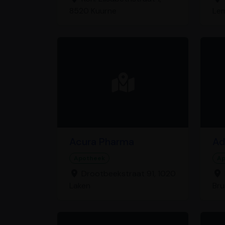
8520 Kuurne
Le
Acura Pharma
Ad
Apotheek
Ap
Drootbeekstraat 91, 1020
Laken
Bru