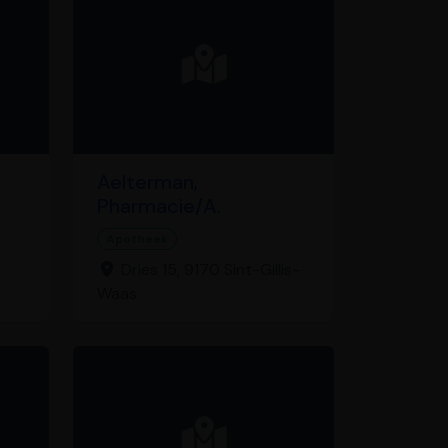
Aelterman,
Pharmacie/A.
Apotheek
Dries 15, 9170 Sint-Gillis-
Waas