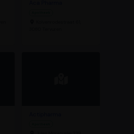
Aca Pharma
Apotheek
ven
Kolvenrodestraat 61,
3080 Tervuren
Actipharma
Apotheek
Jules Moretuslei 239,