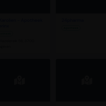
arolien - Apotheek
24pharma
erinx
Apotheek
otheek
Hazelereik 56, 3700
ngeren