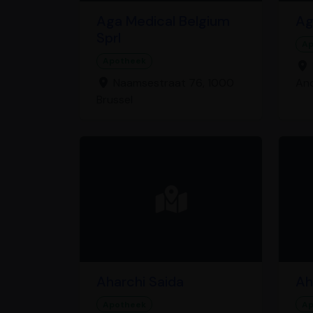
Aga Medical Belgium
Ag
Sprl
Ap
Apotheek
Naamsestraat 76, 1000
And
Brussel
Aharchi Saida
Ah
Apotheek
Ap