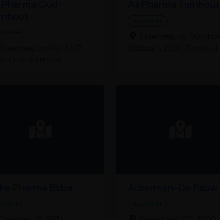
.Pharma Oud-
Aa.Pharma Turnhout
rnhout
Apotheek
otheek
Steenweg op Oostho
Steenweg op Mol 34/7,
126/bus 1, 2300 Turnhout
60 Oud-Turnhout
ke Pharma Bvba
Ackerman-De Pauw
otheek
Apotheek
Gentweg 16, 9971
Rijselstraat 130, 8200