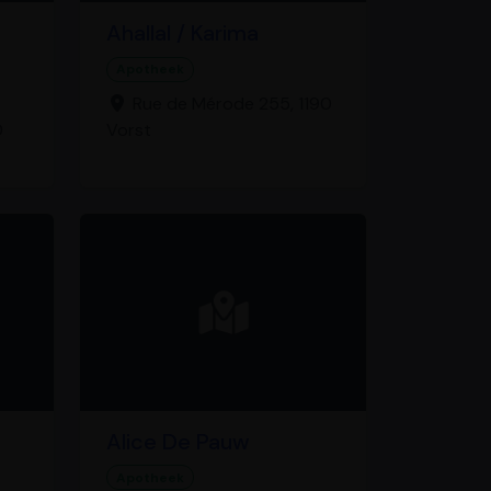
Ahallal / Karima
Apotheek
Rue de Mérode 255, 1190
0
Vorst
Alice De Pauw
Apotheek