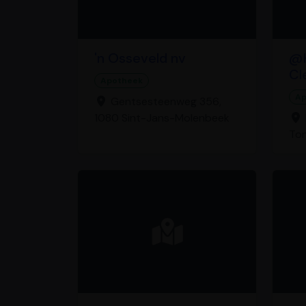
'n Osseveld nv
@K
Cl
Apotheek
Ap
Gentsesteenweg 356,
1080 Sint-Jans-Molenbeek
To