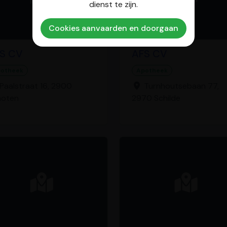
dienst te zijn.
Cookies aanvaarden en doorgaan
S CV
AFS CV
otheek
Apotheek
Paalstraat 16, 2900
Turnhoutsebaan 77,
hoten
2970 Schilde