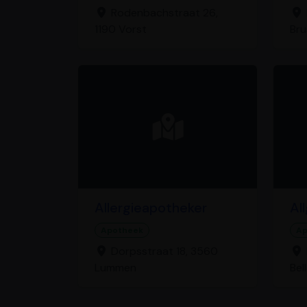
Rodenbachstraat 26,
1190 Vorst
Bru
Allergieapotheker
Al
Apotheek
Ap
Dorpsstraat 18, 3560
Lummen
Bel