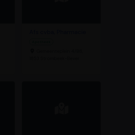
Afs cvba, Pharmacie
Apotheek
Gemeenteplein 4/B8,
1853 Strombeek-Bever