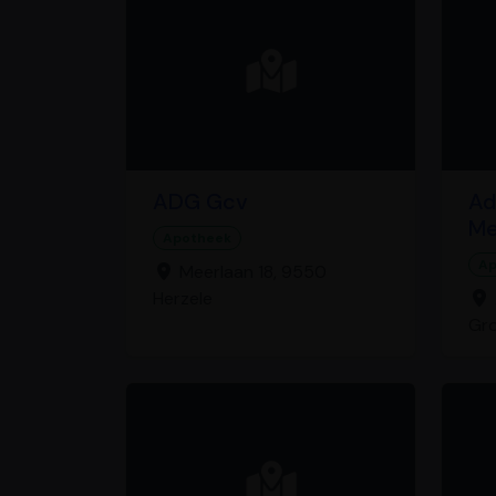
ADG Gcv
Ad
Me
Apotheek
Ap
Meerlaan 18, 9550
Herzele
Gr