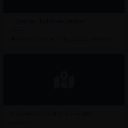
'T Beekje - Koffie en Lekkers
Koffiebar
Pastoor Weytslaan 17/bus 2, 2920 Kalmthout
't Centerken Coffee & Foodbar
Koffiebar