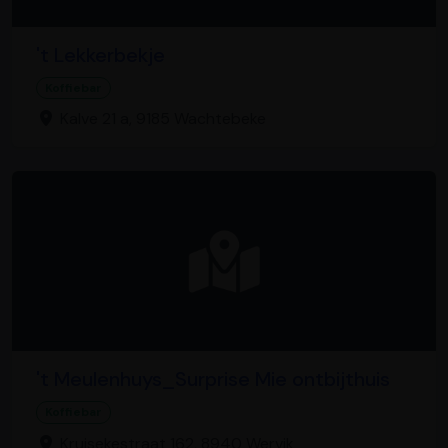
't Lekkerbekje
Koffiebar
Kalve 21 a, 9185 Wachtebeke
't Meulenhuys_Surprise Mie ontbijthuis
Koffiebar
Kruisekestraat 162, 8940 Wervik