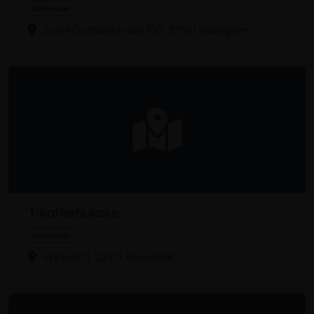
Koffiebar
Jozef Duthoystraat 107, 8790 Waregem
'T koffiehukske
Koffiebar
Vrijheid 11, 2370 Arendonk