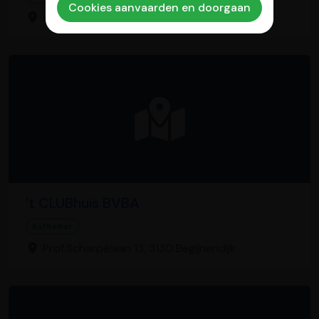
Cookies aanvaarden en doorgaan
Arthur Vanderpoortenlaan 2, 2500 Lier
’t CLUBhuis BVBA
Koffiebar
Prof.Scharpélaan 13, 3130 Begijnendijk