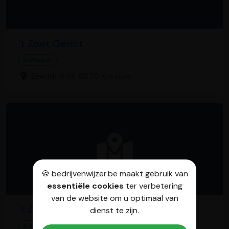
't Zoet Genot
Koffiebar
Zeedijk 446, 8670 Koksijde
🍪 bedrijvenwijzer.be maakt gebruik van
essentiële cookies
ter verbetering
van de website om u optimaal van
't Zuut Schopke
dienst te zijn.
Koffiebar