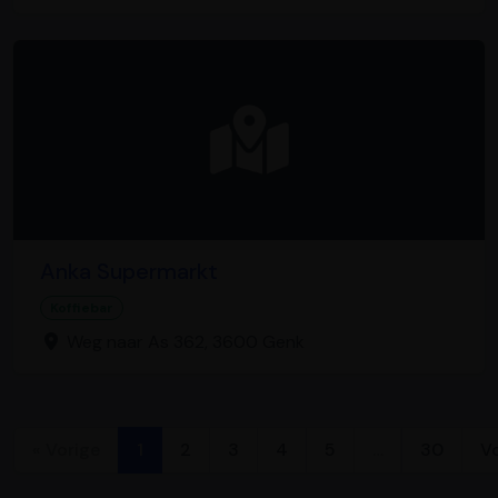
Anka Supermarkt
Koffiebar
Weg naar As 362, 3600 Genk
« Vorige
1
2
3
4
5
…
30
V