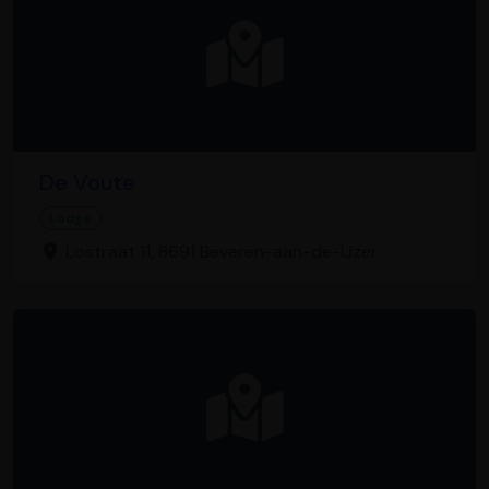
De Voute
Lodge
Lostraat 11, 8691 Beveren-aan-de-IJzer