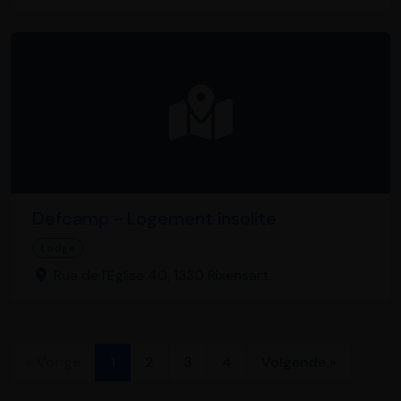
Defcamp - Logement insolite
Lodge
Rue de l'Eglise 40, 1330 Rixensart
« Vorige
1
2
3
4
Volgende »