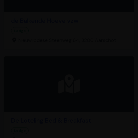
de Balkende Hoeve vzw
Lodge
Nieuwrodese Steenweg 64, 3200 Aarschot
De Loteling Bed & Breakfast
Lodge