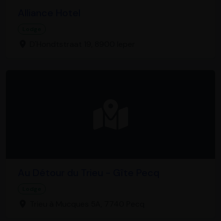
Alliance Hotel
Lodge
D'Hondtstraat 19, 8900 Ieper
Au Détour du Trieu - Gîte Pecq
Lodge
Trieu à Mucques 5A, 7740 Pecq