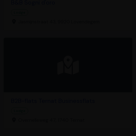
B&B Sogni d'oro
Lodge
Jasmijnstraat 43, 9920 Lovendegem
B2B-flats Ternat Businessflats
Lodge
Overnelleweg 47, 1740 Ternat