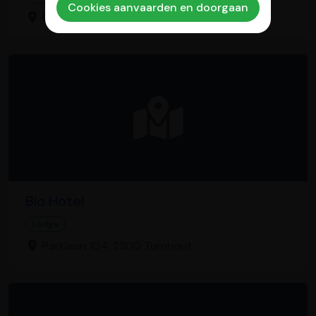
Cookies aanvaarden en doorgaan
Diepenbeemd 14, 2370 Arendonk
Bio Hotel
Lodge
Parklaan 104, 2300 Turnhout