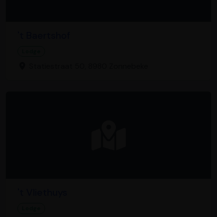
't Baertshof
Lodge
Statiestraat 50, 8980 Zonnebeke
't Vliethuys
Lodge