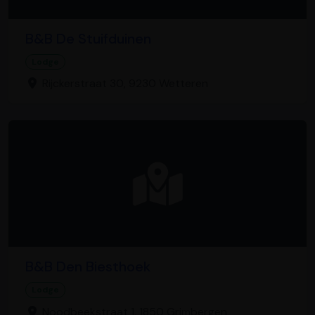
B&B De Stuifduinen
Lodge
Rijckerstraat 30, 9230 Wetteren
B&B Den Biesthoek
Lodge
Noodbeekstraat 1, 1850 Grimbergen