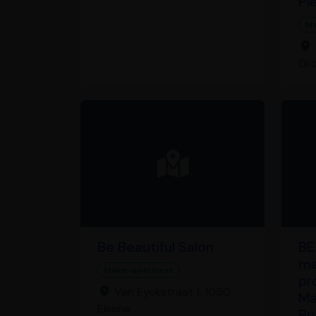
Pi
Ma
Gr
Be Beautiful Salon
BE
ma
Make-upartiest
pr
Van Eyckstraat 1, 1050
Ma
Elsene
Br