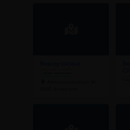
Beauty-Licious
B
Ch
Make-upartiest
Ma
Aalmoezenierstraat 3A,
2000 Antwerpen