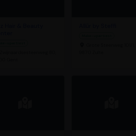
z Hair & Beauty
Allūr by Steffi
nter
Make-upartiest
ke-upartiest
Grote Steenweg 101/1,
Zwijnaardsesteenweg 80,
9870 Zulte
00 Gent