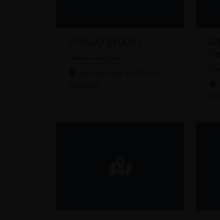
2THEJO STUDIO
AB
Ce
Make-upartiest
Ma
Puttestraat 35, 2940
Stabroek
90