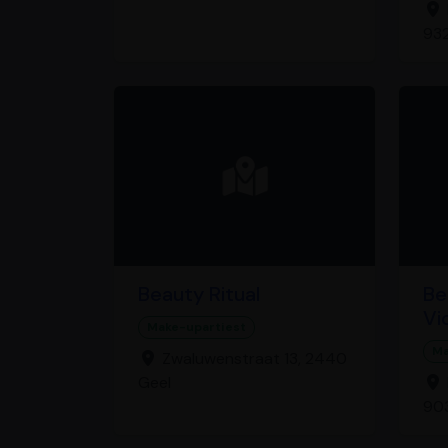
93
Beauty Ritual
Be
Vi
Make-upartiest
Ma
Zwaluwenstraat 13, 2440
Geel
90