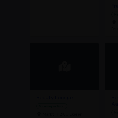
Fr
Ma
Bru
Beauty Lounge
Be
Aa
Make-upartiest
Ma
Markt 11, 2180 Ekeren