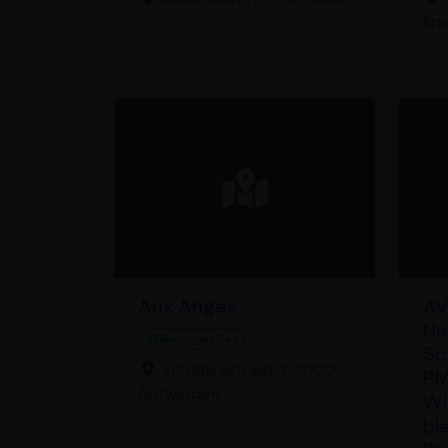
Kne
Aux Anges
AV
Na
Make-upartiest
Sc
Schildersstraat 3, 2000
PM
Antwerpen
Wi
bl