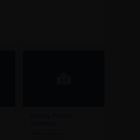
Beauty Palace
Turnhout
Make-upartiest