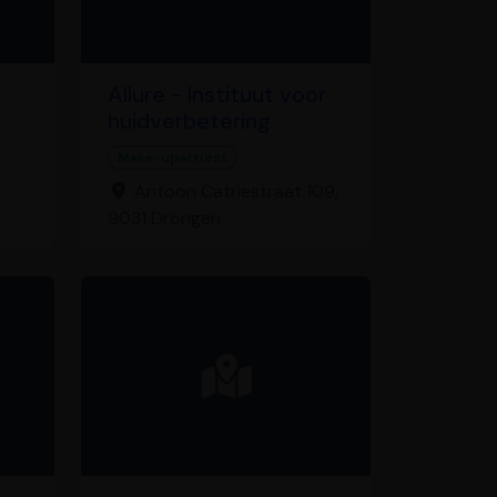
Allure - Instituut voor
huidverbetering
Make-upartiest
Antoon Catriestraat 109,
9031 Drongen