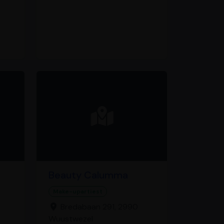
Beauty Calumma
Make-upartiest
Bredabaan 291, 2990
Wuustwezel