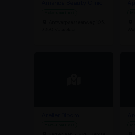
Amanda Beauty Clinic
Ap
Make-upartiest
Ma
Antwerpsesteenweg 105,
2350 Vosselaar
Wel
Atelier Bloom
At
Make-upartiest
Ma
Berkenlaan 7, 9140 Temse