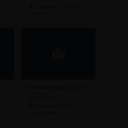
Graatakker 54, 2300
Turnhout
e-
b-droneprojects.com
Make-upartiest
Natteweg 10, 1761
Borchtlombeek