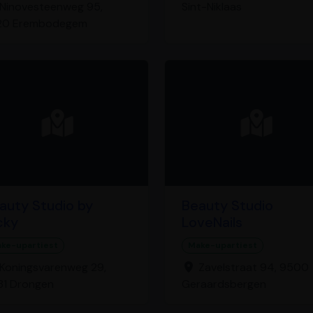
Ninovesteenweg 95,
Sint-Niklaas
20 Erembodegem
auty Studio by
Beauty Studio
cky
LoveNails
ke-upartiest
Make-upartiest
Koningsvarenweg 29,
Zavelstraat 94, 9500
31 Drongen
Geraardsbergen