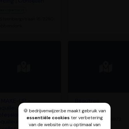
ercing | Oorbellen
ke-upartiest
Steenbergstraat 16, 2280
obbendonk
 MAKE-UP -
Beautree
quilleuse
🍪 bedrijvenwijzer.be maakt gebruik van
Make-upartiest
ofessionnelle -
essentiële cookies
ter verbetering
Couthoflaan, 8972
quilleuse Pro
van de website om u optimaal van
Krombeke
uxelles - Belgique -