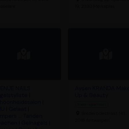
sselare
19, 2330 Merksplas
ENUE NAILS
Aysen KRANDA Mak
gelstyliste |
Up & Beauty
hoonheidssalon |
Make-upartiest
U | Gelaat |
Brederodestraat 141,
mpers ... Tanden
2018 Antwerpen
eachen | Gelnagels |