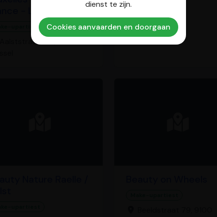
dienst te zijn.
ance - Lille
Cookies aanvaarden en doorgaan
ke-upartiest
Aalststraat 7/11, 1000
ssel
auty Nature Raelle /
Beauty on Wheels
lst
Make-upartiest
ke-upartiest
Beeldstraat 79, 9100