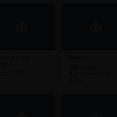
eauty@Home
Beauty³
arisse
Make-upartiest
ke-upartiest
Zitterbosweg 3, 1650
Beersel