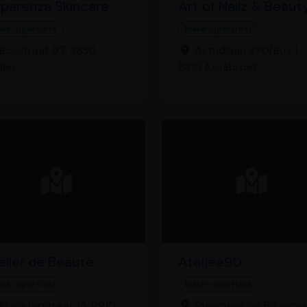
parenza Skincare
Art of Nailz & Beaut
ke-upartiest
Make-upartiest
Bosstraat 97, 3830
Astridlaan 370/Bus 1,
len
8310 Assebroek
elier de Beauté
Ateljee90
ke-upartiest
Make-upartiest
Kloosterstraat 15, 9910
Steenweg op Rijkevors