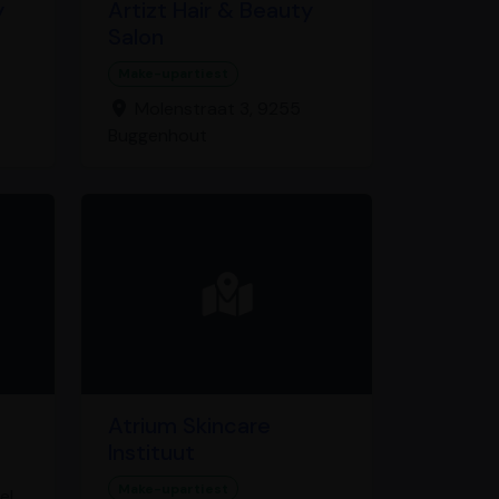
y
Artizt Hair & Beauty
Salon
Make-upartiest
Molenstraat 3, 9255
Buggenhout
Atrium Skincare
Instituut
Make-upartiest
el