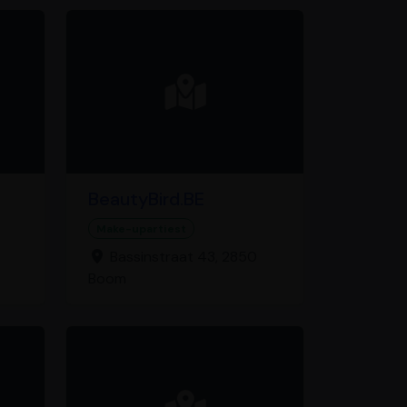
BeautyBird.BE
Make-upartiest
Bassinstraat 43, 2850
Boom