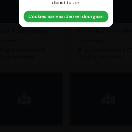
dienst te zijn.
Cookies aanvaarden en doorgaan
tion Blankenberge
Action Boortmeerb
ubelzaak
Meubelzaak
Brugse Steenweg 64,
Leuvensesteenweg 37
0 Blankenberge
3190 Boortmeerbeek