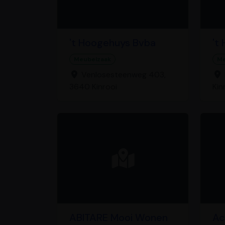
't Hoogehuys Bvba
't
Meubelzaak
Me
Venlosesteenweg 403,
3640 Kinrooi
Kin
ABITARE Mooi Wonen
Ac