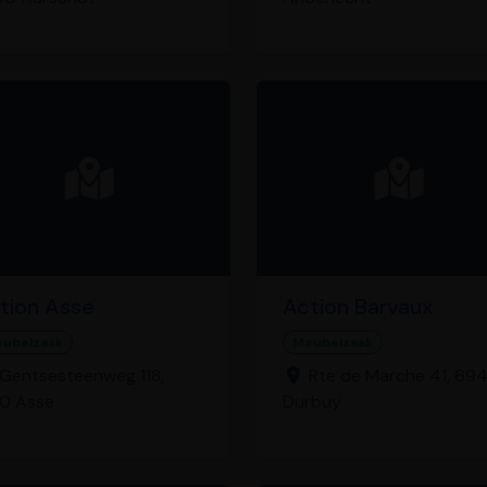
tion Asse
Action Barvaux
ubelzaak
Meubelzaak
Gentsesteenweg 118,
Rte de Marche 41, 69
0 Asse
Durbuy