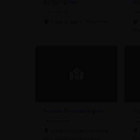
Action Bree
Ac
Meubelzaak
Me
Toleikstraat 3, 3960 Bree
Br
Action Destelbergen
Ac
Meubelzaak
Me
Dendermondsesteenweg
297, 9070 Destelbergen
Di