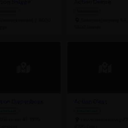
tion Brugge
Action Deinze
ubelzaak
Meubelzaak
Veemarktstraat 7, 8000
Gaversesteenweg 54,
ugge
9800 Deinze
tion Diepenbeek
Action Diest
ubelzaak
Meubelzaak
Wijkstraat 41, 3590
Leuvensesteenweg 22
epenbeek
3290 Diest