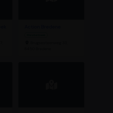
eek
Action Bredene
Meubelzaak
7,
Brugsesteenweg 33,
8450 Bredene