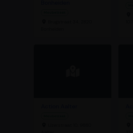
Bonheiden
Me
Meubelzaak
Brugstraat 34, 2820
107
Bonheiden
Action Aalter
Ac
Meubelzaak
Me
IJzerstraat 10, 9880
Aalter
32