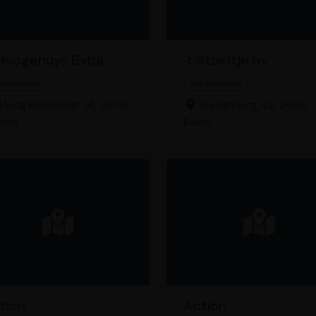
 Hoogehuys Bvba
't Stoeltje nv
ubelzaak
Meubelzaak
Hoogveldstraat 14, 3640
Ossenberg 42, 2490
rooi
Balen
tion
Action