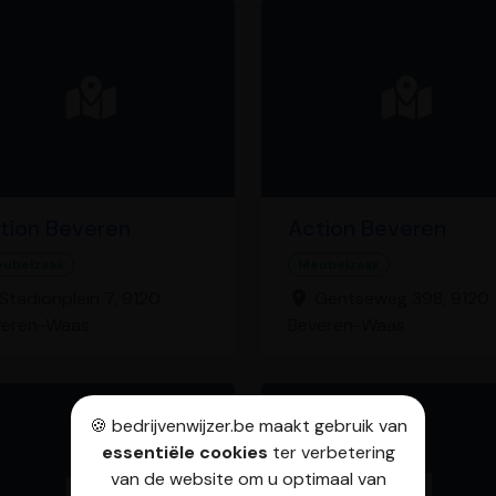
tion Beveren
Action Beveren
ubelzaak
Meubelzaak
Stadionplein 7, 9120
Gentseweg 398, 9120
veren-Waas
Beveren-Waas
🍪 bedrijvenwijzer.be maakt gebruik van
essentiële cookies
ter verbetering
van de website om u optimaal van