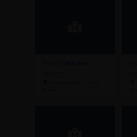
Action Beringen
Ac
Meubelzaak
Me
Dennenstraat 16, 3581
Beverlo
Be