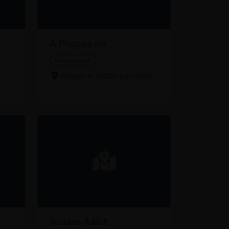
A Propos nv
Meubelzaak
Denen 6, 9080 Lochristi
Action Aalst