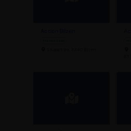
Action Bilzen
Ac
Meubelzaak
Me
Eikaart 9a, 3740 Bilzen
837