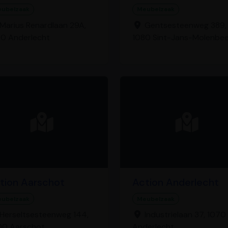
ubelzaak
Meubelzaak
Marius Renardlaan 29A,
Gentsesteenweg 389,
0 Anderlecht
1080 Sint-Jans-Molenbe
tion Aarschot
Action Anderlecht
ubelzaak
Meubelzaak
Herseltsesteenweg 144,
Industrielaan 37, 1070
00 Aarschot
Anderlecht