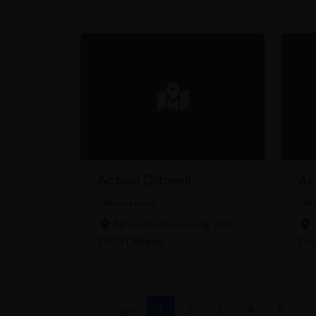
Action Dilbeek
Ac
Meubelzaak
Me
Ninoofsesteenweg 383,
1700 Dilbeek
Dr
« Vorige
1
2
3
4
5
…