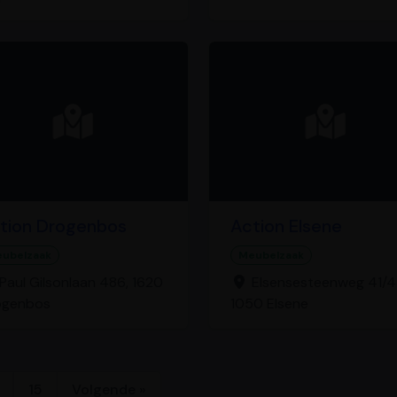
tion Drogenbos
Action Elsene
ubelzaak
Meubelzaak
Paul Gilsonlaan 486, 1620
Elsensesteenweg 41/4
ogenbos
1050 Elsene
15
Volgende »