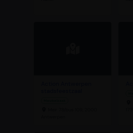
Action Antwerpen
Ac
stadsfeestzaal
Me
Meubelzaak
Meir 78/bus 109, 2000
173
Antwerpen