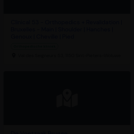
Clinical 53 - Orthopedics + Revalidation |
Bruxelles - Main | Shoulder | Hanches |
Genoux | Cheville | Pied
Orthopedische kliniek
Val des Seigneurs 53, 1150 Sint-Pieters-Woluwe
De Voetzaak Brugge