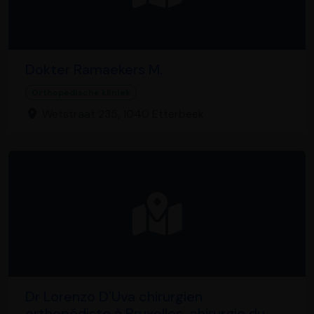
Dokter Ramaekers M.
Orthopedische kliniek
Wetstraat 235, 1040 Etterbeek
Dr Lorenzo D'Uva chirurgien
orthopédiste à Bruxelles, chirurgie du