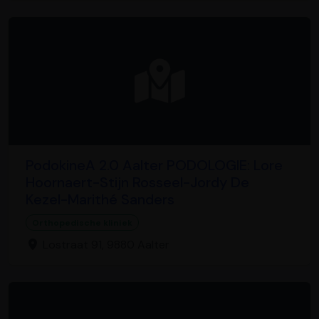
PodokineA 2.0 Aalter PODOLOGIE: Lore
Hoornaert-Stijn Rosseel-Jordy De
Kezel-Marithé Sanders
Orthopedische kliniek
Lostraat 91, 9880 Aalter