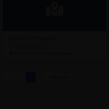
Spronken Orthopedie
Orthopedische kliniek
Stationsstraat 231, 3920 Lommel
« Vorige
1
2
Volgende »