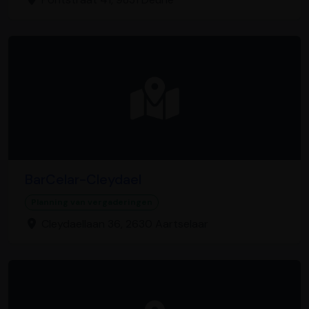
BarCelar-Cleydael
Planning van vergaderingen
Cleydaellaan 36, 2630 Aartselaar