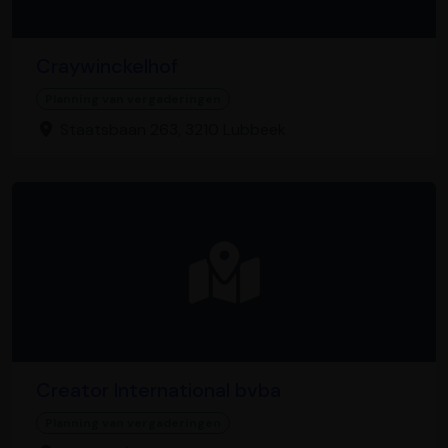
Craywinckelhof
Planning van vergaderingen
Staatsbaan 263, 3210 Lubbeek
Creator International bvba
Planning van vergaderingen