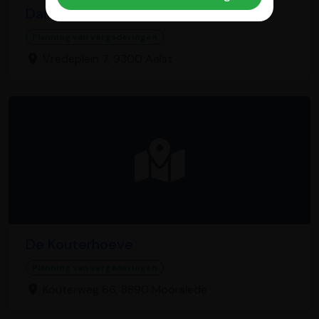
Darts- en eetcafé De Kat
Planning van vergaderingen
Vredeplein 7, 9300 Aalst
De Kouterhoeve
Planning van vergaderingen
Kouterweg 66, 8890 Moorslede