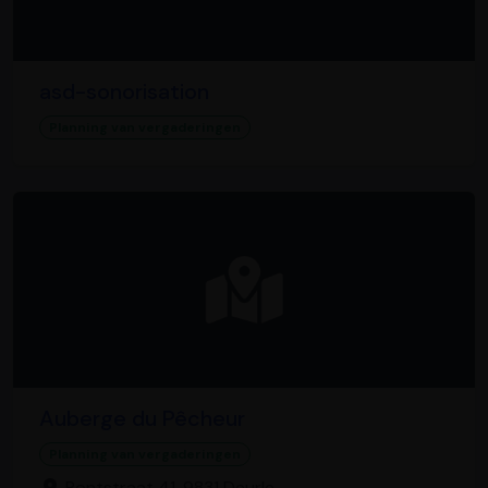
asd-sonorisation
Planning van vergaderingen
Auberge du Pêcheur
Planning van vergaderingen
Pontstraat 41, 9831 Deurle