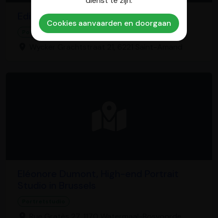
dienst te zijn.
Edith Keijzer fotografie
Cookies aanvaarden en doorgaan
Portretstudio
Wycker Grachtstraat 21, 6221 Saint-Amand
Eléonore Dumont, High-end Portrait
Studio in Brussels
Portretstudio
Rue Gratès 27, 1170 Watermaal-Bosvoorde