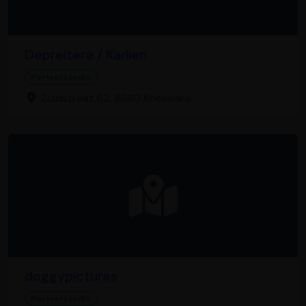
Depreitere / Karlien
Portretstudio
Zuidstraat 62, 8680 Koekelare
doggypictures
Portretstudio