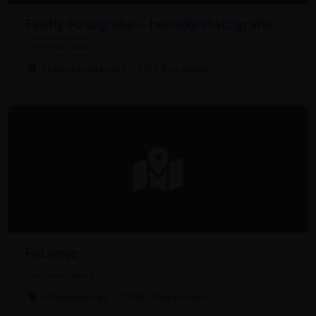
Firefly Fotografie - huwelijksfotografie
Portretstudio
Drielindenstraat 1, 3110 Rotselaar
FoLiesje
Portretstudio
Weyerstraat 7, 3530 Helchteren