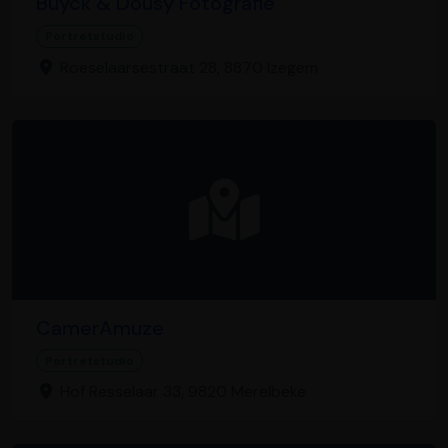
Buyck & Dousy Fotografie
Portretstudio
Roeselaarsestraat 28, 8870 Izegem
CamerAmuze
Portretstudio
Hof Resselaar 33, 9820 Merelbeke