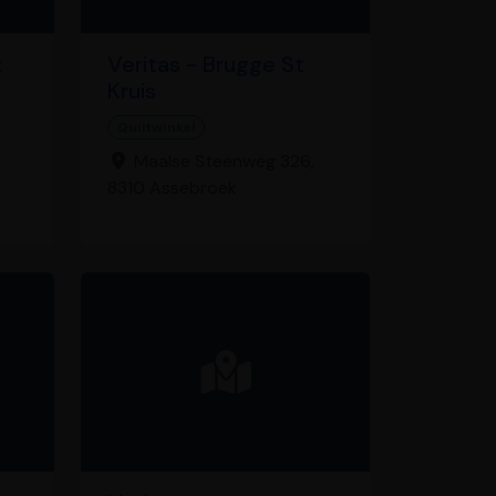
t
Veritas - Brugge St
Kruis
Quiltwinkel
Maalse Steenweg 326,
8310 Assebroek