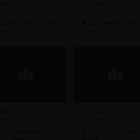
ritas
Veritas
iltwinkel
Quiltwinkel
Adolf Buylstraat 17, 8400
Zandstraat 51, 2200
stende
Herentals
ritas
Veritas
iltwinkel
Quiltwinkel
Sylvain Dupuislaan 363,
Steenstraat 20, 8000
0 Anderlecht
Brugge