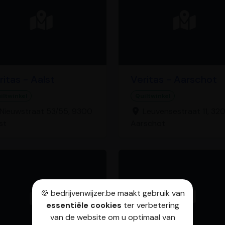
ritas - Aalst
Veritas - Aarschot
iltwinkel
Quiltwinkel
Nieuwstraat 53/55, 9300
Leuvensestraat 11, 32
st
Aarschot
🍪 bedrijvenwijzer.be maakt gebruik van
essentiële cookies
ter verbetering
van de website om u optimaal van