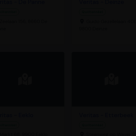
ritas - De Panne
Veritas - Deinze
iltwinkel
Quiltwinkel
Zeelaan 156, 8660 De
Guido Gezellelaan 40b
nne
9800 Deinze
ritas - Eeklo
Veritas - Etterbeek
iltwinkel
Quiltwinkel
Markt 68, 9900 Eeklo
Steenweg op Waver 71