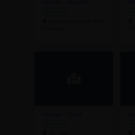
Veritas - Brussel
Ve
Quiltwinkel
Qu
Tongerenstraat 24, 1040
Etterbeek
Pa
Veritas - Diest
Ve
Quiltwinkel
Qu
Sint-Jan