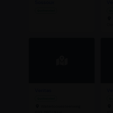
Sossoux
Ve
Quiltwinkel
Qu
Oo
Veritas
Ve
Quiltwinkel
Qu
Waterloosesteenweg
693, 1180 Ukkel
107