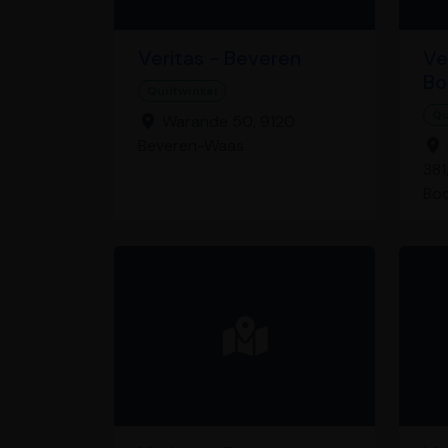
Veritas - Beveren
Ve
Bo
Quiltwinkel
Qu
Warande 50, 9120
Beveren-Waas
381
Bo