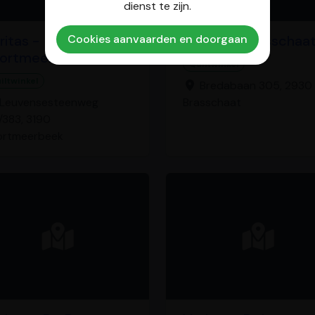
dienst te zijn.
Cookies aanvaarden en doorgaan
ritas -
Veritas - Brasschaa
ortmeerbeek
Quiltwinkel
iltwinkel
Bredabaan 305, 2930
Leuvensesteenweg
Brasschaat
/383, 3190
ortmeerbeek