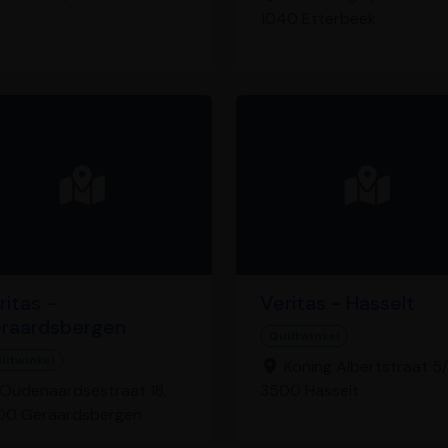
1040 Etterbeek
ritas -
Veritas - Hasselt
raardsbergen
Quiltwinkel
iltwinkel
Koning Albertstraat 5/
Oudenaardsestraat 18,
3500 Hasselt
00 Geraardsbergen