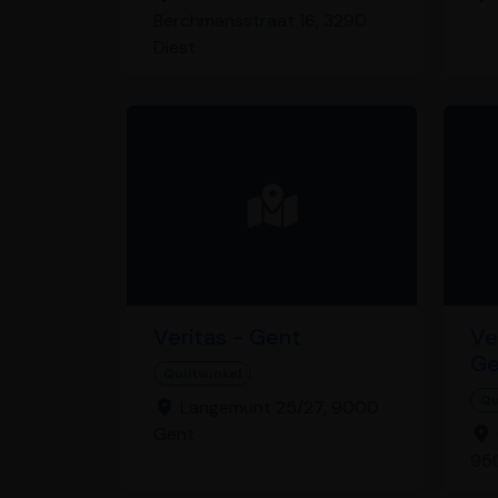
Berchmansstraat 16, 3290
Diest
Veritas - Gent
Ve
Ge
Quiltwinkel
Qu
Langemunt 25/27, 9000
Gent
95