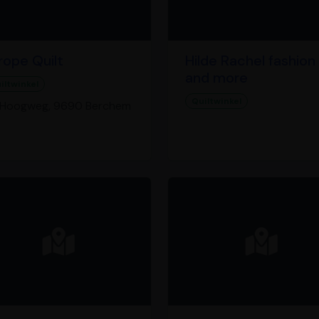
rope Quilt
Hilde Rachel fashion
and more
iltwinkel
Quiltwinkel
Hoogweg, 9690 Berchem