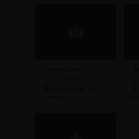
Steven Denon
TD
Schoorsteenveger
Sc
Kroendaalplein 7, 3090
Overijse
Bu