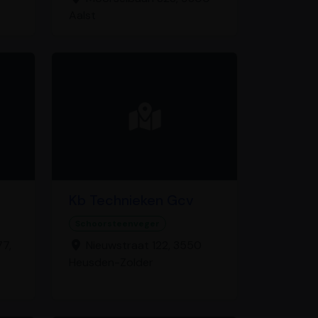
Aalst
Kb Technieken Gcv
Schoorsteenveger
77,
Nieuwstraat 122, 3550
Heusden-Zolder