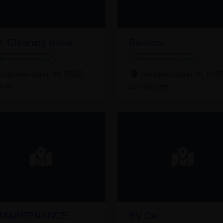
d. Cleaning bvba
Beworx
hoorsteenveger
Schoorsteenveger
Hulstsestraat 116, 8520
Handelsstraat 61, 184
urne
Londerzeel
MAINTENANCE
BV De