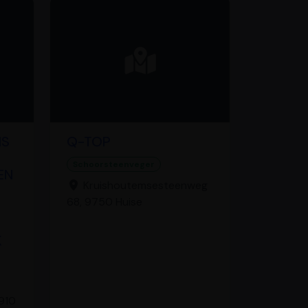
NS
Q-TOP
Schoorsteenveger
EN
Kruishoutemsesteenweg
68, 9750 Huise
K
910