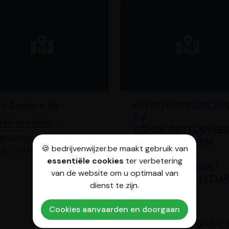
h Service Bv
ONTSTOPPINGSDIE
T /
hoorsteenveger
SCHOORSTEENVEG
Kruishoutemsesteenweg
/ SCHOORSTEEN
🍪 bedrijvenwijzer.be maakt gebruik van
 9750 Huise
REINIGEN /
essentiële cookies
ter verbetering
Rioleringswerken /
van de website om u optimaal van
VOEGWERKEN / DA
dienst te zijn.
REINIGEN
Cookies aanvaarden en doorgaan
Schoorsteenveger
Aarschotsebaan 44, 1