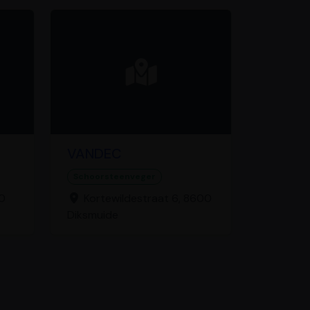
VANDEC
Schoorsteenveger
0
Kortewildestraat 6, 8600
Diksmuide