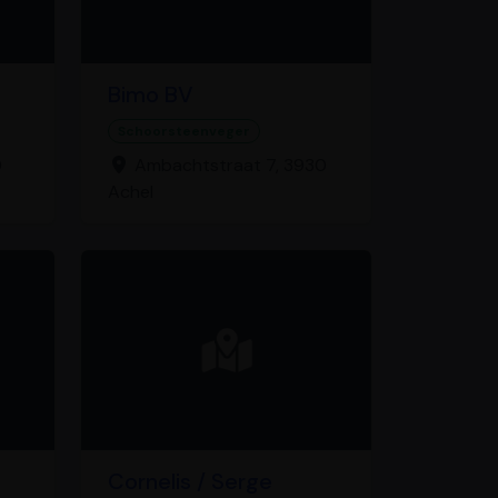
Bimo BV
Schoorsteenveger
0
Ambachtstraat 7, 3930
Achel
Cornelis / Serge