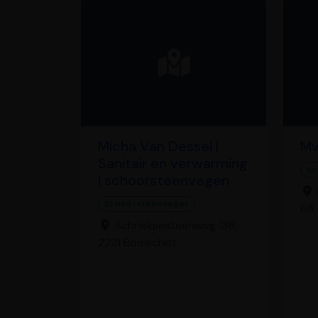
Micha Van Dessel |
Mv
Sanitair en verwarming
Sc
| schoorsteenvegen
Schoorsteenveger
68,
Schrieksesteenweg 136,
2221 Booischot