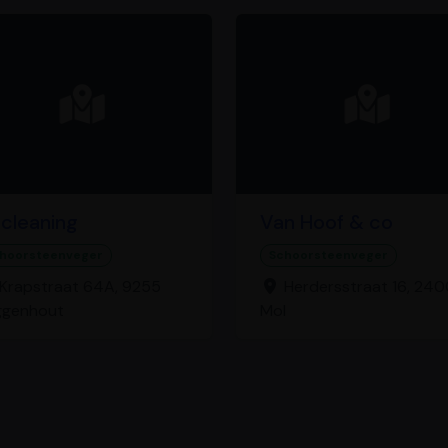
cleaning
Van Hoof & co
hoorsteenveger
Schoorsteenveger
Krapstraat 64A, 9255
Herdersstraat 16, 240
ggenhout
Mol