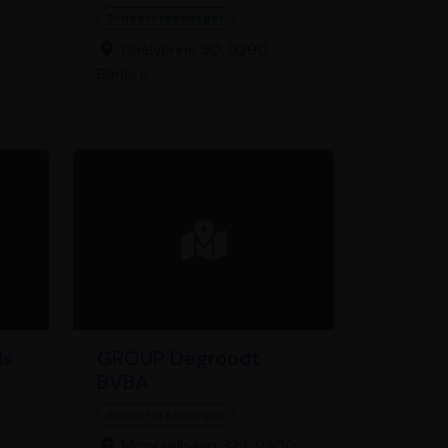
Schoorsteenveger
Daelvenne 30, 9290
Berlare
ls
GROUP Degroodt
BVBA
Schoorsteenveger
Moorselbaan 328, 9300