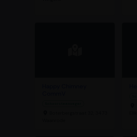
Happy Chimney
He
CommV
Sc
Schoorsteenveger
Boterbergstraat 32, 3473
Ell
Waanrode