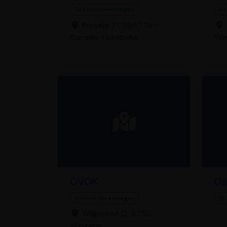
Schoorsteenveger
Sc
Korsele 71, 9667 Sint-
Kornelis-Horebeke
We
CVOK
Da
Schoorsteenveger
Sc
Wilgenhof 12, 8750
Wingene