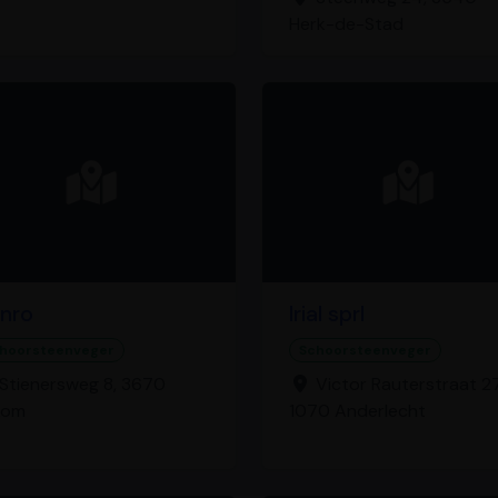
Herk-de-Stad
nro
Irial sprl
hoorsteenveger
Schoorsteenveger
Stienersweg 8, 3670
Victor Rauterstraat 2
ikom
1070 Anderlecht