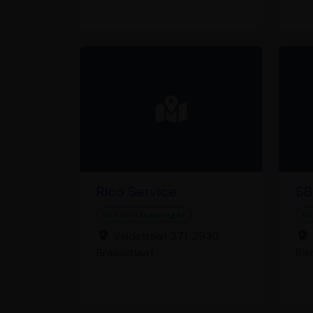
Rico Service
SB
Schoorsteenveger
Sc
Veldstraat 271, 2930
Brasschaat
Rie