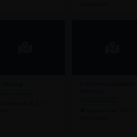
Kampenhout
 Heating
Schoonmaakbedrijf
Wimpy's
hoorsteenveger
Schoorsteenveger
Jodenstraat 18, 3770
mst
Gauwerstraat 128, 372
Vliermaalroot