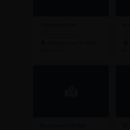
't Roetventje
A.
Schoorsteenveger
Sc
Eikelbosstraat 18, 3530
Helchteren
Ku
Blommaert BVBA
BT