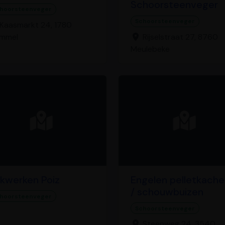
Schoorsteenveger
hoorsteenveger
Schoorsteenveger
Kaasmarkt 24, 1780
mmel
Rijselstraat 27, 8760
Meulebeke
kwerken Poiz
Engelen pelletkache
/ schouwbuizen
hoorsteenveger
Schoorsteenveger
Steenweg 24, 3540