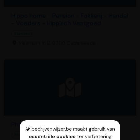
Hippo home - Pension - Fokkerij - Handel
- Voeders - Hippisch Vastgoed
Stoeterij
Meerhem 16 B, 9700 Oudenaarde
Philippaerts We Live Horses bv
🍪 bedrijvenwijzer.be maakt gebruik van
Stoeterij
essentiële cookies
ter verbetering