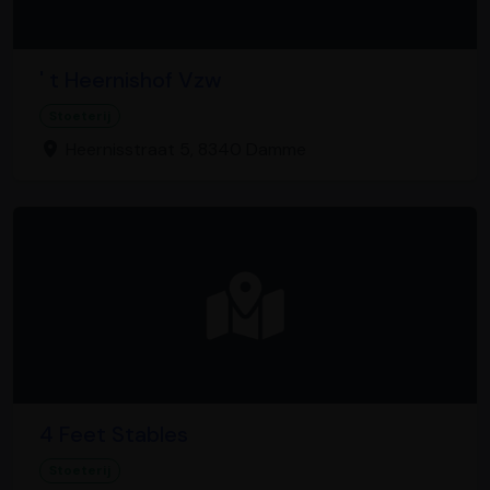
' t Heernishof Vzw
Stoeterij
Heernisstraat 5, 8340 Damme
4 Feet Stables
Stoeterij