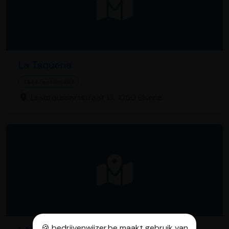
La Taqueria
Tacorestaurant
Lesbroussartstraat 13, 1050 Elsene
🍪 bedrijvenwijzer.be maakt gebruik van