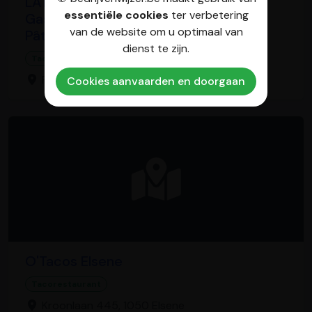
LATYPIQ Brussels - Tacos
essentiële cookies
ter verbetering
Gastronomiques - Boulangerie -
van de website om u optimaal van
Pâtisserie- Traiteur
dienst te zijn.
Tacorestaurant
Rue des Tongres 58, 1040 Etterbeek
Cookies aanvaarden en doorgaan
O'Tacos Elsene
Tacorestaurant
Kroonlaan 445, 1050 Elsene