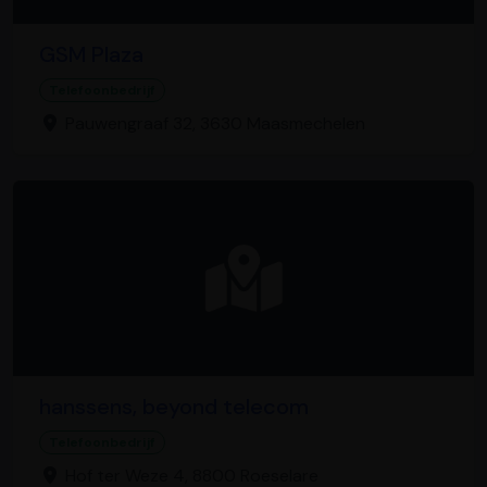
GSM Plaza
Telefoonbedrijf
Pauwengraaf 32, 3630 Maasmechelen
hanssens, beyond telecom
Telefoonbedrijf
Hof ter Weze 4, 8800 Roeselare