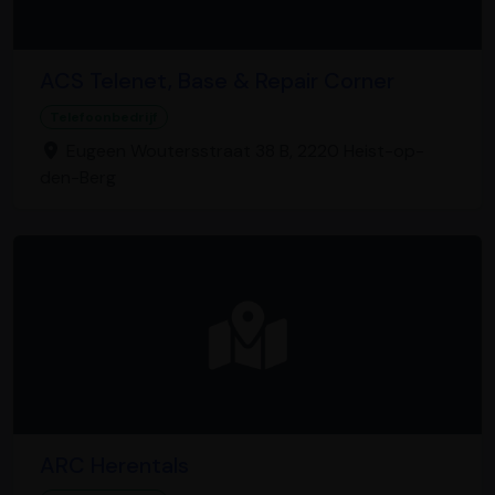
ACS Telenet, Base & Repair Corner
Telefoonbedrijf
Eugeen Woutersstraat 38 B, 2220 Heist-op-
den-Berg
ARC Herentals