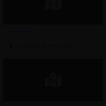
ad-garden
Tuin
De Leemskuilen 26, 3530 Helchteren