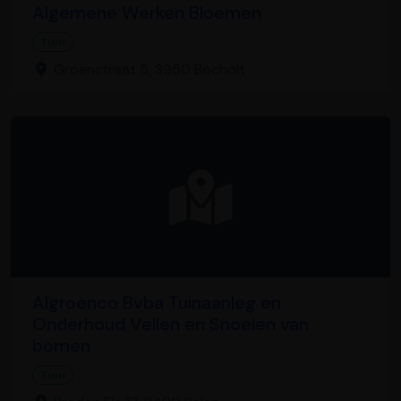
Algemene Werken Bloemen
Tuin
Groenstraat 5, 3950 Bocholt
Algroenco Bvba Tuinaanleg en
Onderhoud Vellen en Snoeien van
bomen
Tuin