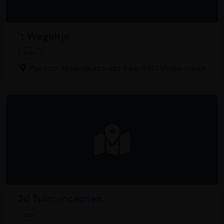
't Wegeltje
Tuin
Pastoor Moernautstraat 54a, 9921 Vinderhoute
2d Tuinconcepten
Tuin