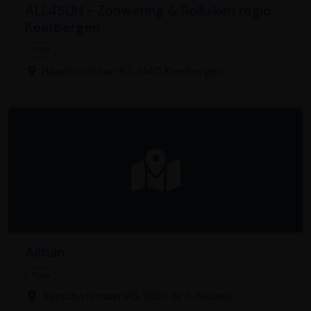
ALL4SUN - Zonwering & Rolluiken regio
Keerbergen
Tuin
Haachtsebaan 57, 3140 Keerbergen
Alltuin
Tuin
Aerschotstraat 95, 9100 Sint-Niklaas