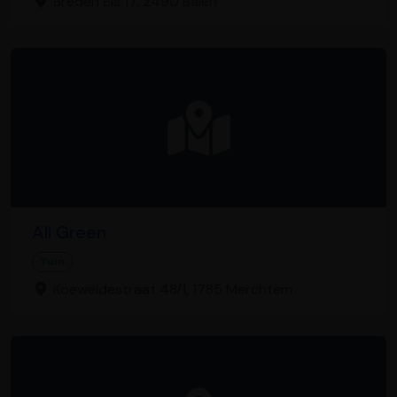
Breden Els 17, 2490 Balen
All Green
Tuin
Koeweidestraat 48/1, 1785 Merchtem