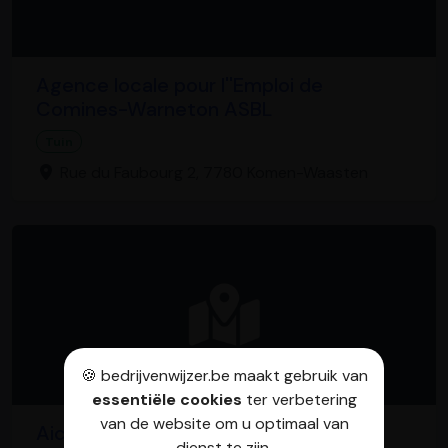
Agence locale pour l''Emploi de
Comines-Warneton ASBL
Tuin
Rue du Faubourg 2, 7780 Komen-Waasten
🍪 bedrijvenwijzer.be maakt gebruik van
essentiële cookies
ter verbetering
van de website om u optimaal van
Aicobouw vof
dienst te zijn.