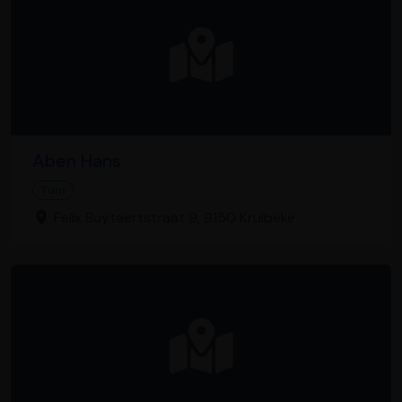
Aben Hans
Tuin
Felix Buytaertstraat 9, 9150 Kruibeke