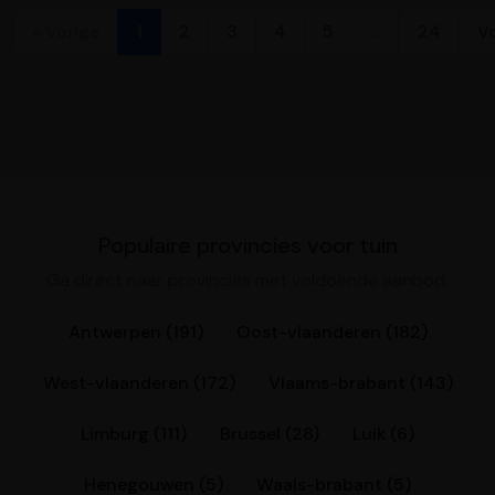
« Vorige
1
2
3
4
5
…
24
V
Populaire provincies voor tuin
Ga direct naar provincies met voldoende aanbod.
Antwerpen (191)
Oost-vlaanderen (182)
West-vlaanderen (172)
Vlaams-brabant (143)
Limburg (111)
Brussel (28)
Luik (6)
Henegouwen (5)
Waals-brabant (5)