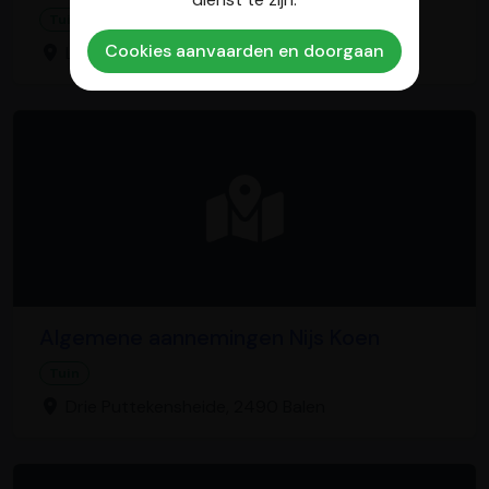
Tuin
Cookies aanvaarden en doorgaan
Lanciersstraat 37, 3545 Halen
Algemene aannemingen Nijs Koen
Tuin
Drie Puttekensheide, 2490 Balen