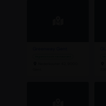
Greenway Gent
G
Veganistisch restaurant
Ve
Nederkouter 42, 9000
Gent
336