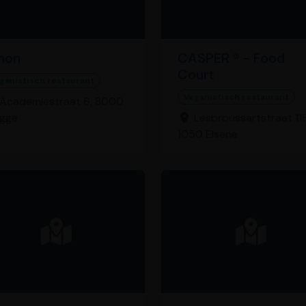
mon
CASPER ® - Food
Court
ganistisch restaurant
Veganistisch restaurant
Academiestraat 6, 8000
ugge
Lesbroussartstraat 118
1050 Elsene