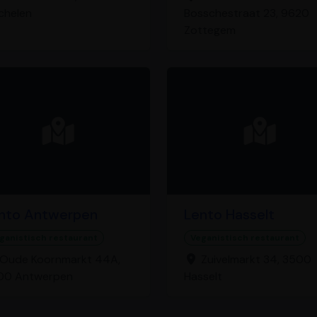
chelen
Bosschestraat 23, 9620
Zottegem
nto Antwerpen
Lento Hasselt
ganistisch restaurant
Veganistisch restaurant
Oude Koornmarkt 44A,
Zuivelmarkt 34, 3500
00 Antwerpen
Hasselt