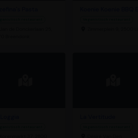
zefina's Pasta
Koenie Koenie BBQ 
ganistisch restaurant
Veganistisch restaurant
Jan de Donckerlaan 25,
Zimmerplein 9, 2500 Li
70 Breendonk
 Loggia
La Vertitude
ganistisch restaurant
Veganistisch restaurant
Korenmarkt 37, 2800
Désiré Van Den