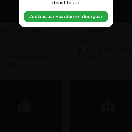
dienst te zijn.
Cookies aanvaarden en doorgaan
t Badhuis aan de
Hinterland
te
Veganistisch restaurant
ganistisch restaurant
Chau. de Charleroi 179
Emblemsesteenweg 73,
1060 Sint-Gillis
0 Nijlen