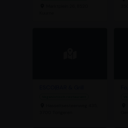
Marktplein 26, 8520
350
Kuurne
ESCO|BAR & Grill
Fo
Veganistisch restaurant
Ve
Hasseltsesteenweg 435,
3700 Tongeren
Ge