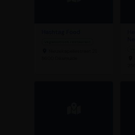
Hashtag Food
He
Ne
Veganistisch restaurant
Ve
Nieuwkapellestraat 21,
8600 Diksmuide
256