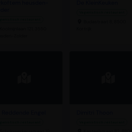
gkoftem heusden-
De KleinKeuken
lder
Veganistisch restaurant
ganistisch restaurant
Budastraat 8, 8500
Koolmijnlaan 121, 3550
Kortrijk
usden-Zolder
 Reddende Engel
Dimitri Thoon
ganistisch restaurant
Veganistisch restaurant
Schrijnwerkersstraat 19,
Kasteelstraat 82, 880