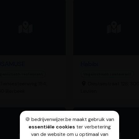
USAMUSE
Habibi
ganistisch restaurant
Veganistisch restaurant
Tiensesteenweg 154,
Diestsestraat 128, 30
0 Bierbeek
Leuven
🍪 bedrijvenwijzer.be maakt gebruik van
essentiële cookies
ter verbetering
van de website om u optimaal van