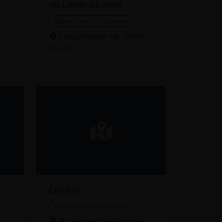
de Levensboom
Veganistisch restaurant
Leopoldplein 44, 3500
Hasselt
Egidius
Veganistisch restaurant
0
Burgemeester Omer de