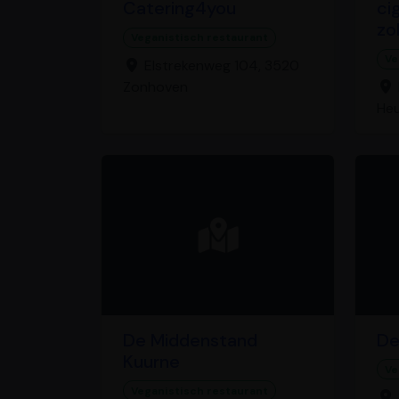
Catering4you
ci
zo
Veganistisch restaurant
Ve
Elstrekenweg 104, 3520
Zonhoven
He
De Middenstand
De
Kuurne
Ve
Veganistisch restaurant