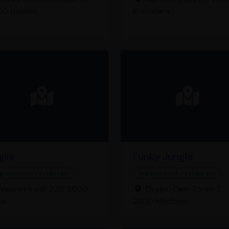
0 Hasselt
Roeselare
glia
Funky Jungle
ganistisch restaurant
Veganistisch restaurant
Vennestraat 203, 3600
Onder-Den-Toren 7,
nk
2800 Mechelen