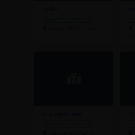
Ja-Ro
Jo
Veganistisch restaurant
Ve
Dorp 9, 3920 Lommel
28
Kop van Munte
La
Veganistisch restaurant
Ve
Capucienenstraat 7,