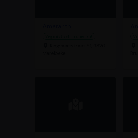
Amaranth
A
Veganistisch restaurant
Ve
Ringvaartstraat 51, 9820
Merelbeke
Br