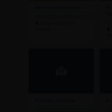
Next Level Research
Pr
Fa
Veiligheid en gezondheid op het werk
Ve
De Run 4342, 5503
Sorinnes
215
Prosafco Hamme
Pr
Veiligheid en gezondheid op het werk
Ve