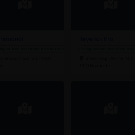
ramondi
Heyerick​ Pro
iligheid en gezondheid op het werk
Veiligheid en gezondheid op
Kramosstraat 63, 2560
Steenweg Deinze 193,
en
9810 Nazareth