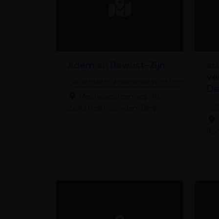
Adem en Bewust-Zijn
ar
ve
Veiligheid en gezondheid op het werk
De
Mechelsesteenweg 78,
Ve
2220 Heist-op-den-Berg
Ro