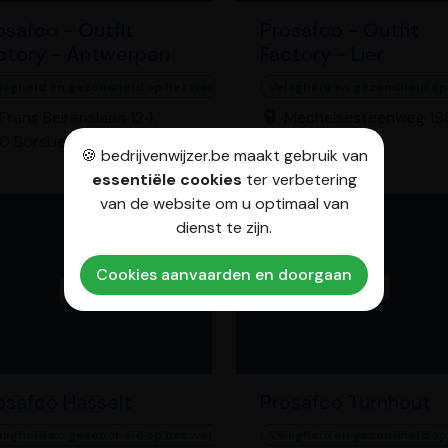
osafco - Outfit
Prosafco - Outfit
ctory - Antwerpen
Factory - Lier
iligheid en gezondheid op het werk
Veiligheid en gezondheid op
Frans Beirenslaan 124,
Mechelsesteenweg 198
0 Borsbeek
2500 Lier
🍪 bedrijvenwijzer.be maakt gebruik van
essentiële cookies
ter verbetering
van de website om u optimaal van
dienst te zijn.
Cookies aanvaarden en doorgaan
osafco Hasselt
Prosafco Turnhout
iligheid en gezondheid op het werk
Veiligheid en gezondheid op