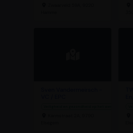
Zwaarveld 59A, 9220
Hamme
350
Sven Vandermeirsch -
TW
VC / EPC
En
Veiligheid en gezondheid op het werk
Ve
Karmstraat 2A, 9790
Elsegem
Els