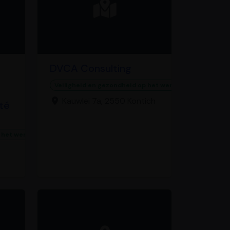
DVCA Consulting
Veiligheid en gezondheid op het werk
Kauwlei 7a, 2550 Kontich
té
 het werk