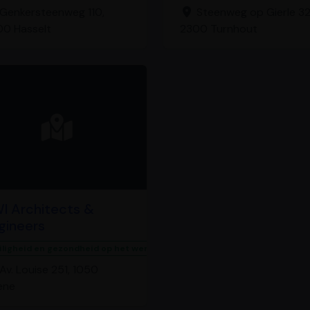
Genkersteenweg 110,
Steenweg op Gierle 32
0 Hasselt
2300 Turnhout
I Architects &
gineers
iligheid en gezondheid op het werk
Av. Louise 251, 1050
ene