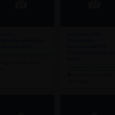
chitect /
ArchitectANA |
iligheidscoördinator
Architecte -
sloovere Wim
Responsable PEB -
Coordinateur Sécuri
iligheid en gezondheid op het werk
Santé
Hogerlucht 39, 9600
Veiligheid en gezondheid op
nse
Rue de Fragnée 19/21,
4000 Liège