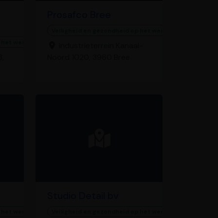
Prosafco Bree
Veiligheid en gezondheid op het werk
 het werk
Industrieterrein Kanaal-
,
Noord 1020, 3960 Bree
Studio Detail bv
 het werk
Veiligheid en gezondheid op het werk