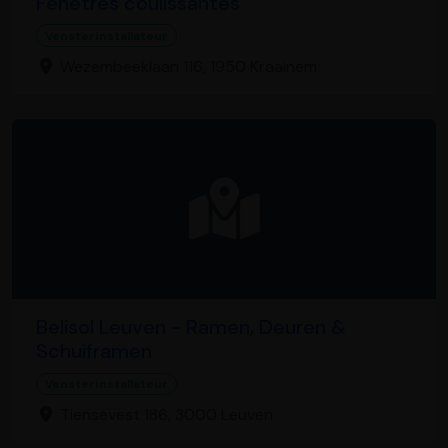
Fenêtres coulissantes
Vensterinstallateur
Wezembeeklaan 116, 1950 Kraainem
Belisol Leuven - Ramen, Deuren &
Schuiframen
Vensterinstallateur
Tiensevest 186, 3000 Leuven