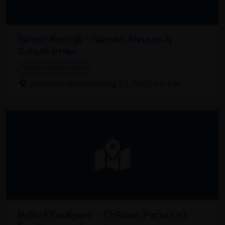
Belisol Kortrijk - Ramen, Deuren &
Schuiframen
Vensterinstallateur
Oudenaardsesteenweg 52, 8500 Kortrijk
Belisol Kraainem - Châssis, Portes et