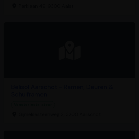
Parklaan 49, 9300 Aalst
Belisol Aarschot - Ramen, Deuren &
Schuiframen
Vensterinstallateur
Gijmelsesteenweg 2, 3200 Aarschot