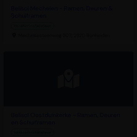
Belisol Mechelen - Ramen, Deuren &
Schuiframen
Vensterinstallateur
Mechelsesteenweg 207, 2820 Bonheiden
Belisol Oostduinkerke - Ramen, Deuren
en Schuiframen
Vensterinstallateur