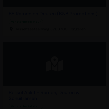
BB Ramen en Deuren (B&B Promotions)
Vensterinstallateur
Hasseltsesteenweg 321, 3700 Tongeren
Belisol Aalst - Ramen, Deuren &
Schuiframen
Vensterinstallateur