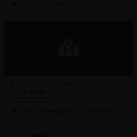
Albert I Laan 98, 8670 Koksijde
Belisol Oostende - Ramen, Deuren &
Schuiframen
Vensterinstallateur
Torhoutsesteenweg 417, 8400 Oostende