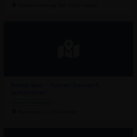
Genkersteenweg 368, 3500 Hasselt
Belisol Ieper - Ramen, Deuren &
Schuiframen
Vensterinstallateur
Rijselstraat 27, 8900 Ieper