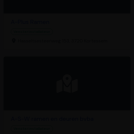
A-Plus Ramen
Vensterinstallateur
Hasseltsesteenweg 153, 3720 Kortessem
A-S-W ramen en deuren bvba
Vensterinstallateur