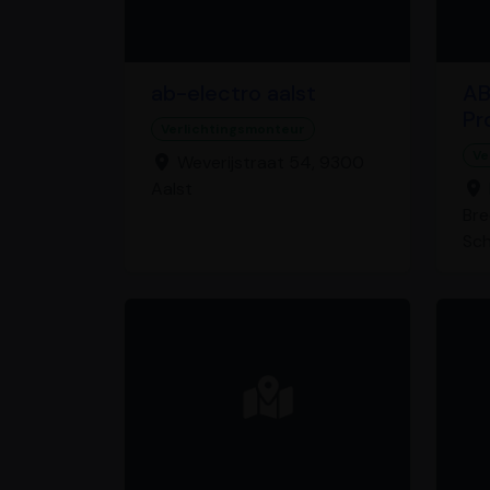
ab-electro aalst
A
Pr
Verlichtingsmonteur
Ve
Weverijstraat 54, 9300
Aalst
Bre
Sc