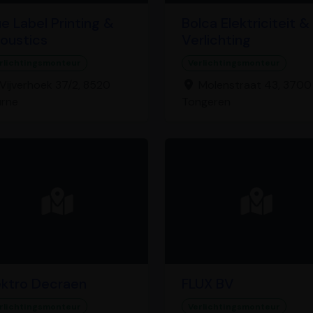
ue Label Printing &
Bolca Elektriciteit &
oustics
Verlichting
rlichtingsmonteur
Verlichtingsmonteur
Vijverhoek 37/2, 8520
Molenstraat 43, 3700
urne
Tongeren
ektro Decraen
FLUX BV
rlichtingsmonteur
Verlichtingsmonteur