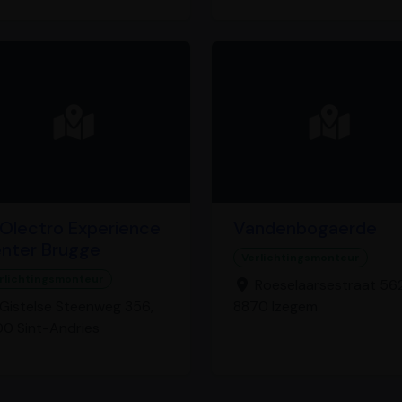
Olectro Experience
Vandenbogaerde
nter Brugge
Verlichtingsmonteur
rlichtingsmonteur
Roeselaarsestraat 562
Gistelse Steenweg 356,
8870 Izegem
0 Sint-Andries