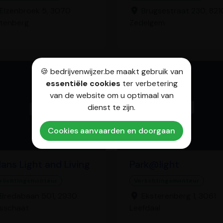
Elzenbroek 5, 3070
Brugsestraat 230, 821
tenberg
Zedelgem
🍪 bedrijvenwijzer.be maakt gebruik van
essentiële cookies
ter verbetering
van de website om u optimaal van
dienst te zijn.
Cookies aanvaarden en doorgaan
lans Light and Living
Park@light
rlichtingsmonteur
Verlichtingsmonteur
Bredabaan 501, 2930
Eksterenberg 1, 3061
sschaat
Leefdaal