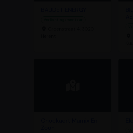
BAUDET ENERGY
Bl
Ac
Verlichtingsmonteur
Ve
Groenstraat 4, 3020
Herent
Ku
Cnockaert Marnix En
El
Zoon
Ve