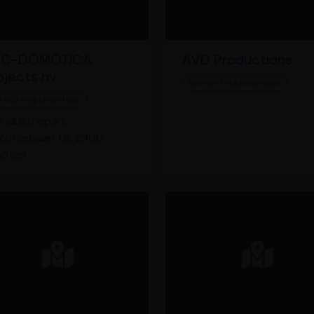
BC-DOMOTICA
AVD Productions
ojects nv
Verlichtingsmonteur
rlichtingsmonteur
Industriepark
chtsebaan 1 B, 2900
hoten