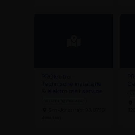
PROlectro -
PR
Technische installatie
Ce
& elektro met service
Ve
Verlichtingsmonteur
Sint-Jorisstraat 98, 8730
820
Beernem