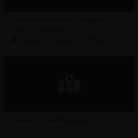
Tuincentrum De Molen - Avelgem
Winkel voor zijden planten
Oudenaardsesteenweg 363, 8581 Kerkhove
Tuincentrum De Molen bvba
Winkel voor zijden planten