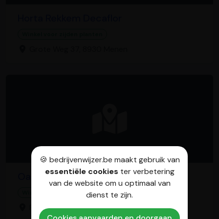
Horta Rekkem Decaflor
Winkel voor zijden planten
Grote Weg 37, 8930 Menen
🍪 bedrijvenwijzer.be maakt gebruik van
essentiële cookies
ter verbetering
Oasis Garden by Suenaert
van de website om u optimaal van
Winkel voor zijden planten
dienst te zijn.
Preulegem 146, 9400 Ninove
Cookies aanvaarden en doorgaan