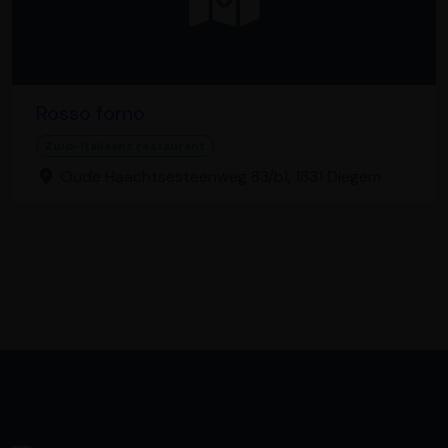
Rosso forno
Zuid-Italiaans restaurant
Oude Haachtsesteenweg 83/b1, 1831 Diegem